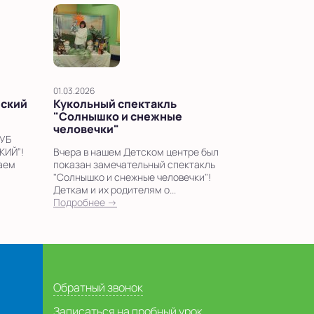
01.03.2026
йский
Кукольный спектакль
"Солнышко и снежные
человечки"
УБ
ИЙ”!
Вчера в нашем Детском центре был
шаем
показан замечательный спектакль
"Солнышко и снежные человечки"!
Деткам и их родителям о...
Подробнее →
Обратный звонок
Записаться на пробный урок