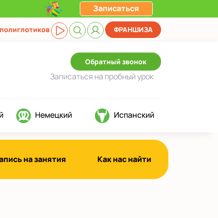
Записаться
 полиглотиков
ФРАНШИЗА
Обратный звонок
Записаться
на пробный урок
й
Немецкий
Испанский
апись на занятия
Как нас найти
!