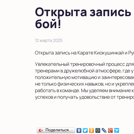
в Московской области
Открыта запись
Показать на карте
бой!
Выбрать другой город
12 марта 2025
Открыта запись на Карате Киокушинкай и Рук
Увлекательный тренировочный процесс для 
тренерами в дружелюбной атмосфере, где у
положительную мотивацию и заинтересован
не только физических навыков, но и укрепле
работать в команде. Мы уделяем внимание к
успехов и получать удовольствие от тренир
Поделиться…