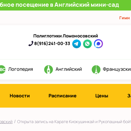
обное посещение в Английский мини-сад
Гимн
Полиглотики Ломоносовский
8(916)241-00-33
Логопедия
Английский
Французски
Новости
Расписание
Цены
З
/
овский
Открыта запись на Карате Киокушинкай и Рукопашный бой