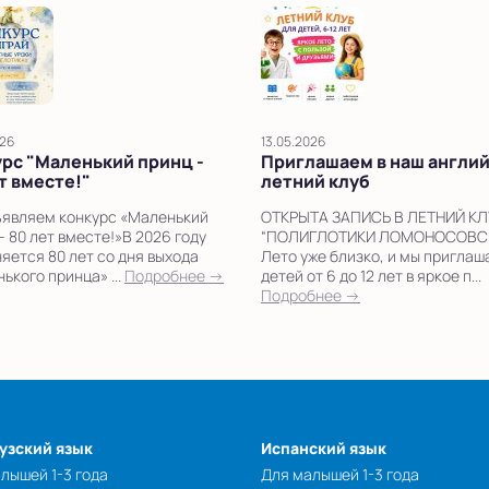
026
13.05.2026
рс "Маленький принц -
Приглашаем в наш англи
т вместе!"
летний клуб
являем конкурс «Маленький
ОТКРЫТА ЗАПИСЬ В ЛЕТНИЙ КЛ
– 80 лет вместе!»В 2026 году
“ПОЛИГЛОТИКИ ЛОМОНОСОВСК
яется 80 лет со дня выхода
Лето уже близко, и мы пригла
ького принца» ...
Подробнее →
детей от 6 до 12 лет в яркое п...
Подробнее →
узский язык
Испанский язык
лышей 1-3 года
Для малышей 1-3 года