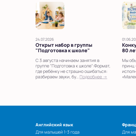
24.07.2026
01.06.2
Открыт набор в группы
Конку
"Подготовка к школе"
80 ле
С 3 августа начинаем занятия в
Мы объ
группе "Подготовка к школе":Формат,
принц 
где ребёнку не страшно ошибаться:
исполн
разбираем звуки, бу...
Подробнее →
«Мален
Английский язык
Франц
Для малышей 1-3 года
Для ма