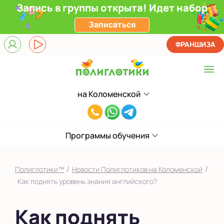
Запись в группы открыта! Идет набор
Записаться
ФРАНШИЗА
на Коломенской
Выберите центр
8(929)520-
Верхние Лихоборы
00-
ЖК Прокшино
Программы обучения
80
Ломоносовский
/
/
Полиглотики™
Новости Полиглотиков на Коломенской
Фили
Как поднять уровень знания английского?
Якиманка
Как поднять
в Южном Бутово