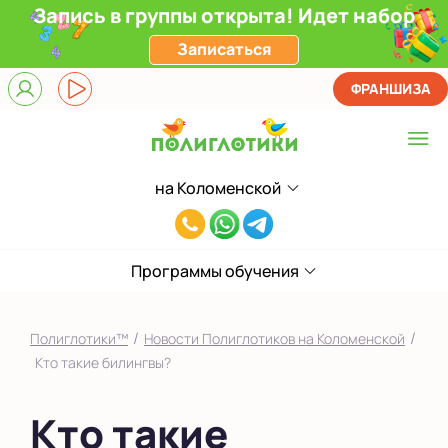
Запись в группы открыта! Идет набор
Записаться
ФРАНШИЗА
на Коломенской
Выберите центр
8(929)520-
Верхние Лихоборы
00-
ЖК Прокшино
Программы обучения
80
Ломоносовский
/
/
Полиглотики™
Новости Полиглотиков на Коломенской
Фили
Кто такие билингвы?
Якиманка
Кто такие
в Южном Бутово