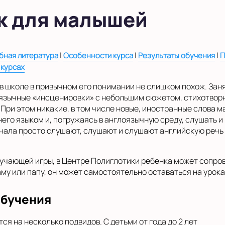
к для малышей
|
|
|
бная литература
Особенности курса
Результаты обучения
П
 курсах
ок в школе в привычном его понимании не слишком похож. За
оязычные «инсценировки» с небольшим сюжетом, стихотворн
При этом никакие, в том числе новые, иностранные слова м
го языком и, погружаясь в англоязычную среду, слушать и 
чала просто слушают, слушают и слушают английскую речь
учающей игры, в Центре Полиглотики ребенка может сопров
аму или папу, он может самостоятельно оставаться на урок
обучения
я на несколько подвидов. С детьми от года до 2 лет