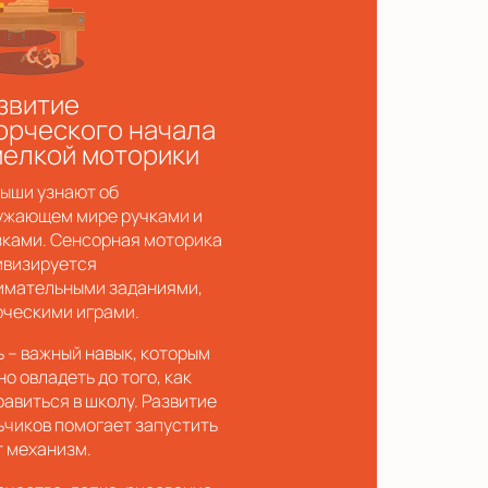
звитие
орческого начала
мелкой моторики
ыши узнают об
ужающем мире ручками и
зками. Сенсорная моторика
ивизируется
имательными заданиями,
рческими играми.
ь – важный навык, которым
о овладеть до того, как
равиться в школу. Развитие
ьчиков помогает запустить
т механизм.