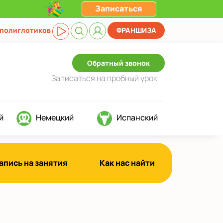
Записаться
 полиглотиков
ФРАНШИЗА
Обратный звонок
Записаться
на пробный урок
й
Немецкий
Испанский
апись на занятия
Как нас найти