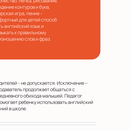
рчество, лепка, рисование,
едение контуров и букв,
ерская игра, пение –
фортный для детей способ
ть английский язык и
выкать к правильному
изношению слов и фраз.
дителей - не допускается. Исключение –
подаватель продолжает общаться с
седневного обихода малышей. Педагог
помогает ребенку использовать английский
ний в школе.