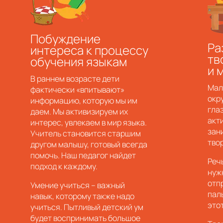
Побуждение
Ра
интереса к процессу
тв
обучения языкам
и 
В раннем возрасте дети
Мал
фактически «впитывают»
окр
информацию, которую мы им
гла
даем. Мы активизируем их
акт
интерес, увлекаем в мир языка.
зан
Учитель становится старшим
тво
другом малышу, готовый всегда
помочь. Наш педагог найдет
Реч
подход к каждому.
нужн
отп
Умение учиться – важный
пал
навык, которому также надо
это
учиться. Пытливый детский ум
будет воспринимать большое