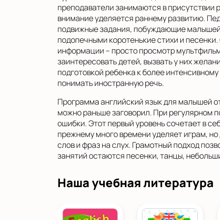
преподаватели занимаются в присутствии 
внимание уделяется раннему развитию. Педа
подвижные задания, побуждающие малышей с
подопечными коротенькие стихи и песенки.
информации – просто просмотр мультфильм
заинтересовать детей, вызвать у них желани
подготовкой ребенка к более интенсивному 
понимать иностранную речь.
Программа английский язык для малышей от 
можно раньше заговорил. При регулярном п
ошибки. Этот первый уровень сочетает в се
прежнему много времени уделяет играм, но
слов и фраз на слух. Грамотный подход позв
занятий остаются песенки, танцы, небольши
Наша учебная литература