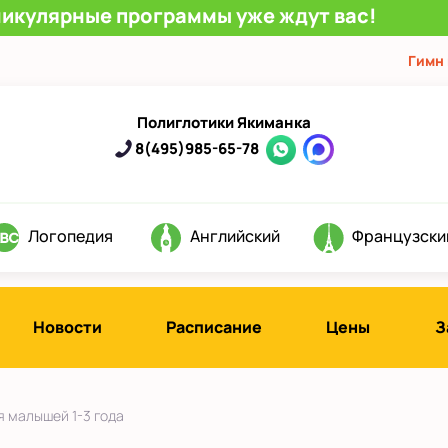
никулярные программы уже ждут вас!
Гимн
Полиглотики Якиманка
8(495)985-65-78
Логопедия
Английский
Французски
Новости
Расписание
Цены
З
я малышей 1-3 года