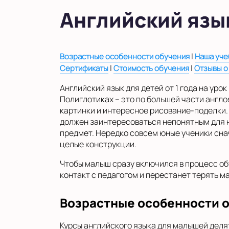
в Московской области
Английский язы
Показать на карте
Выбрать другой город
|
Возрастные особенности обучения
Наша уче
|
|
Сертификаты
Стоимость обучения
Отзывы о
Английский язык для детей от 1 года на ур
Полиглотиках – это по большей части англ
картинки и интересное рисование-поделки. 
должен заинтересоваться непонятным для не
предмет. Нередко совсем юные ученики сна
целые конструкции.
Чтобы малыш сразу включился в процесс об
контакт с педагогом и перестанет терять м
Возрастные особенности 
Курсы английского языка для малышей делятс