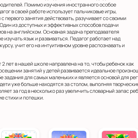
родителей. Помимо изучения иностранного особое
гог в своей работе использует пальчиковые игры,
 первого занятия действовать, разучивает со своими
 Один из доступных и эффективных способов подачи
ов на английском. Основная задача преподавателя
е изучать язык и развиваться. Педагог работает над
курсу, учит его на интуитивном уровне распознавать и
2 лет в нашей школе направлена на то, чтобы ребенок как
осещении занятий у детей развивается идеальное произно
бе задания для самых маленьких и является основой для ре
 дети уже больше находятся за столом, выполняя творческ
оляет за год в несколько раз увеличить словарный запас реб
е стихи и потешки.