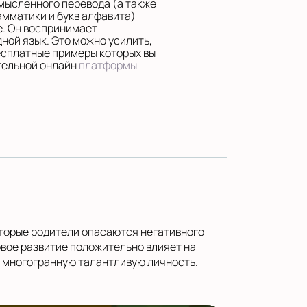
 мысленного перевода (а также
амматики и букв алфавита)
е. Он воспринимает
ной язык. Это можно усилить,
есплатные примеры которых вы
тельной онлайн
платформы
оторые родители опасаются негативного
овое развитие положительно влияет на
ь многогранную талантливую личность.