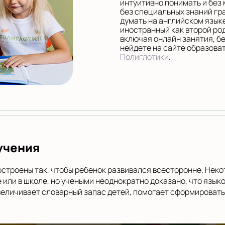
интуитивно понимать и без
без специальных знаний гр
думать на английском язык
иностранный как второй род
включая онлайн занятия, б
нейдете на сайте образова
Полиглотики
.
учения
остроены так, чтобы ребенок развивался всесторонне. Нек
 или в школе, но учеными неоднократно доказано, что язык
величивает словарный запас детей, помогает сформироват