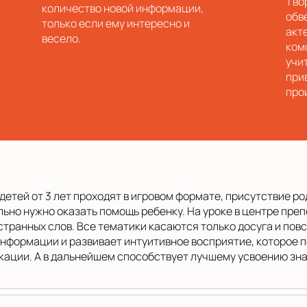
Тво
количество новой информации,
обв
только если ему интересно и
акт
весело.
ком
учи
при
про
детей от 3 лет проходят в игровом формате, присутствие ро
льно нужно оказать помощь ребенку. На уроке в центре пре
ранных слов. Все тематики касаются только досуга и пов
нформации и развивает интуитивное восприятие, которое 
кации. А в дальнейшем способствует лучшему усвоению зна