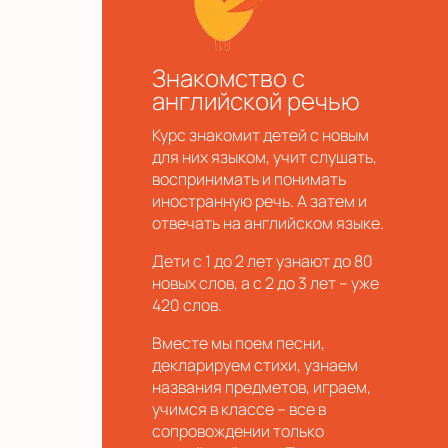
Знакомство с
английской речью
Курс знакомит детей с новым
для них языком, учит слушать,
воспринимать и понимать
иностранную речь. А затем и
отвечать на английском языке.
Дети с 1 до 2 лет узнают до 80
новых слов, а с 2 до 3 лет – уже
420 слов.
Вместе мы поем песни,
декларируем стихи, узнаем
названия предметов, играем,
учимся в классе – все в
сопровождении только