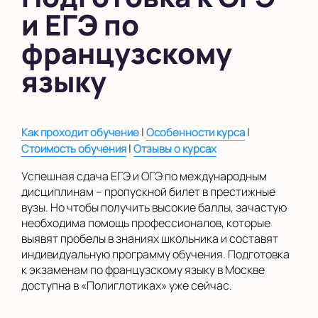
и ЕГЭ по
в Южном Бутово
французскому
во Внуково
языку
на Беломорской
на Домодедовской
|
|
Как проходит обучение
Особенности курса
на Коломенской
|
Стоимость обучения
Отзывы о курсах
в Московской
области
Успешная сдача ЕГЭ и ОГЭ по международным
дисциплинам – пропускной билет в престижные
Показать на карте
вузы. Но чтобы получить высокие баллы, зачастую
необходима помощь профессионалов, которые
Выбрать другой город
выявят пробелы в знаниях школьника и составят
индивидуальную программу обучения. Подготовка
к экзаменам по французскому языку в Москве
доступна в «Полиглотиках» уже сейчас.