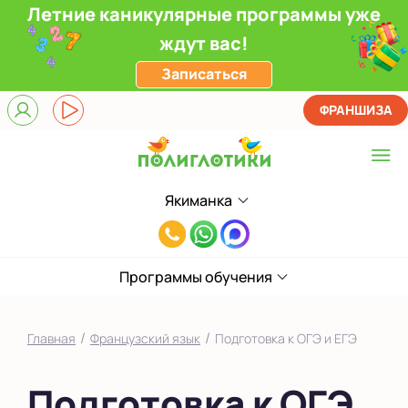
Летние каникулярные программы уже
ждут вас!
Записаться
ФРАНШИЗА
Якиманка
Выберите центр
8(495)985-
Верхние Лихоборы
65-
ЖК Прокшино
Программы обучения
78
Ломоносовский
/
/
Главная
Французский язык
Подготовка к ОГЭ и ЕГЭ
Филевский парк
Подготовка к ОГЭ
Якиманка