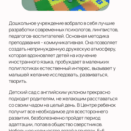
Дошкольное учреждение вобрало в себя лучшие
разработки современных психологов, лингвистов,
педагогов-воспитателей. Основная методика
преподавания - коммуникативная. Она позволяет
создать непринужденную дружескую атмосферу,
которая вдохновляет детей на изучение
иностранного языка, пробуждает в маленьких
полиглотиках естественный интерес, вызывает у
малышей желание исследовать, развиваться,
творить.
Детский сад с английским уклоном прекрасно
подходит родителям, не желающим расставаться
со своим чадом на целый день. В Центре ребенок
получит все необходимое для всестороннего
развития, безболезненно пройдет период
адаптации, попав в общество сверстников.
Небольшое количество детей в группах, 5-6