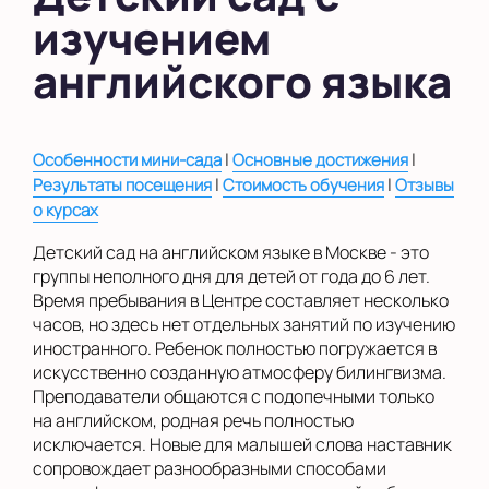
изучением
в Южном Бутово
английского языка
во Внуково
на Беломорской
|
|
Особенности мини-сада
Основные достижения
на Домодедовской
|
|
Результаты посещения
Стоимость обучения
Отзывы
на Коломенской
о курсах
в Московской
Детский сад на английском языке в Москве - это
области
группы неполного дня для детей от года до 6 лет.
Время пребывания в Центре составляет несколько
Показать на карте
часов, но здесь нет отдельных занятий по изучению
иностранного. Ребенок полностью погружается в
Выбрать другой город
искусственно созданную атмосферу билингвизма.
Преподаватели общаются с подопечными только
на английском, родная речь полностью
исключается. Новые для малышей слова наставник
сопровождает разнообразными способами