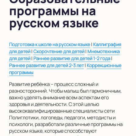
программы на
в Южном Бутово
русском языке
во Внуково
на Беломорской
|
Подготовка к школе на русском языке
Каллиграфия
на Домодедовской
|
|
для детей
Скорочтение для детей
Мнемотехника
на Коломенской
|
|
для детей
Раннее развитие для детей 1-2 года
|
Раннее развитие для детей 2-3 лет
Коррекционные
в Московской
области
программы
Развитие ребёнка – процесс сложный и
Показать на карте
разносторонний. Чтобы малыш был гармоничным,
важно уделять внимание всем аспектам его
Выбрать другой город
здоровья и деятельности. С этой целью
высококвалифицированные специалисты сети
Полиглотики, логопеды, педагоги, методисты и
психологи, разработали различные программы на
русском языке, которые способствуют