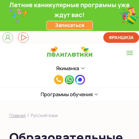
Летние каникулярные программы уже
ждут вас!
Записаться
ФРАНШИЗА
Якиманка
Выберите центр
8(495)985-
Верхние Лихоборы
65-
ЖК Прокшино
Программы обучения
78
Ломоносовский
/
Главная
Русский язык
Филевский парк
Образовательные
Якиманка