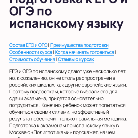
ОГЭ по
в Южном Бутово
испанскому языку
во Внуково
на Беломорской
|
|
Состав ЕГЭ и ОГЭ
Преимущества подготовки
на Домодедовской
|
|
Особенности курса
Когда начинать готовиться
на Коломенской
|
Стоимость обучения
Отзывы о курсах
в Московской
ЕГЭ и ОГЭ по испанскому сдают уже несколько лет,
области
но, к сожалению, он не столь распространен в
российских школах, как другие европейские языки.
Показать на карте
Поэтому подросткам, которые выбрали его для
сдачи экзамена, придется основательно
Выбрать другой город
потрудиться. Конечно, ребенок может попытаться
обучиться своими силами, но эффективный
результат обеспечит только правильная методика.
Подготовка к экзаменам по испанскому языку в
Москве с «Полиглотиками» подскажет, на чем