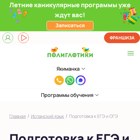
Летние каникулярные программы уже
ждут вас!
Записаться
ФРАНШИЗА
Якиманка
Выберите центр
8(495)985-
Верхние Лихоборы
65-
ЖК Прокшино
Программы обучения
78
Ломоносовский
/
/
Главная
Испанский язык
Подготовка к ЕГЭ и ОГЭ
Фили
Подготовка к ЕГЭ и
Якиманка