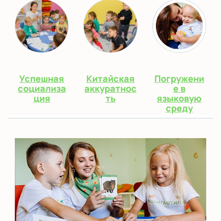
Успешная
Китайская
Погружени
социализа
аккуратнос
е в
ция
ть
языковую
среду