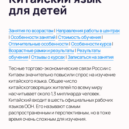
для детей
в Южном Бутово
во Внуково
на Беломорской
|
Занятия по возрастам
Направления работы в центрах
|
|
|
Особенности занятий
Стоимость обучения
на Домодедовской
|
|
Отличительные особенности
Особенности курса
|
Возрастные рамки и результаты
Результаты
на Коломенской
|
|
обучения
Отзывы о курсах
Записаться на занятия
в Московской
области
Тесные торгово-экономические связи России с
Китаем значительно повысили спрос на изучение
китайского языка. Общее число
Показать на карте
китайскоговорящих жителей по всему миру
Выбрать другой город
насчитывает около 1,3 миллиарда человек.
Китайский входит в шесть официальных рабочих
языков ООН. Его называют самым
распространенным и перспективным, но в тоже
время очень сложным для изучения.