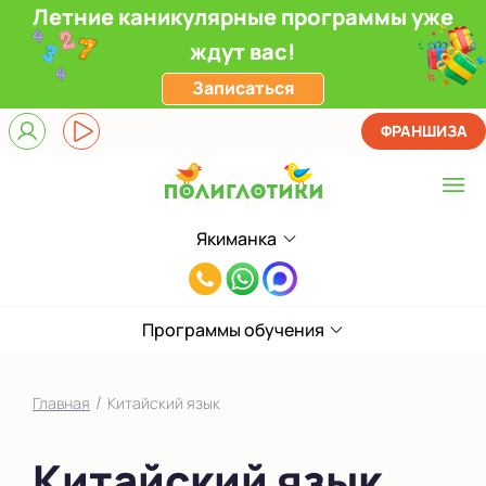
Летние каникулярные программы уже
ждут вас!
Записаться
ФРАНШИЗА
Якиманка
Выберите центр
8(495)985-
Верхние Лихоборы
65-
ЖК Прокшино
Программы обучения
78
Ломоносовский
/
Главная
Китайский язык
Фили
Китайский язык
Якиманка