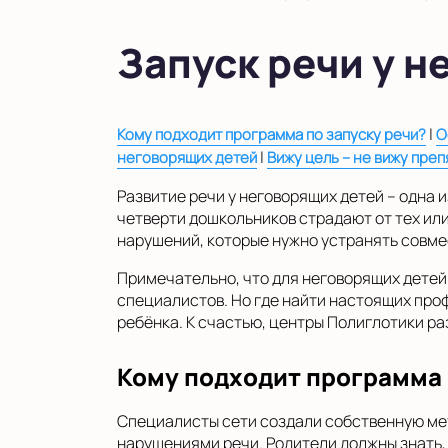
в Московской области
Показать на карте
Запуск речи у н
Выбрать другой город
|
Кому подходит программа по запуску речи?
О
|
неговорящих детей
Вижу цель – не вижу преп
Развитие речи у неговорящих детей – одна 
четверти дошкольников страдают от тех или
нарушений, которые нужно устранять совме
Примечательно, что для неговорящих детей
специалистов. Но где найти настоящих про
ребёнка. К счастью, центры Полиглотики ра
Кому подходит программа 
Специалисты сети создали собственную мето
нарушениями речи. Родители должны знать,