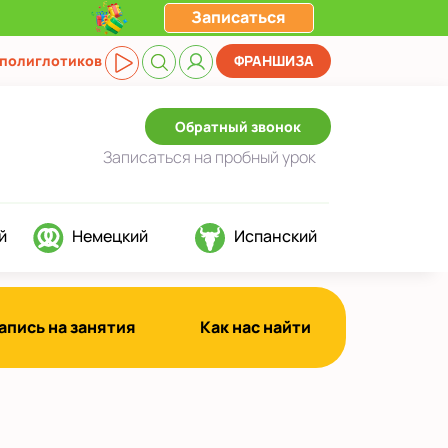
Записаться
 полиглотиков
ФРАНШИЗА
Обратный звонок
Записаться
на пробный урок
й
Немецкий
Испанский
апись на занятия
Как нас найти