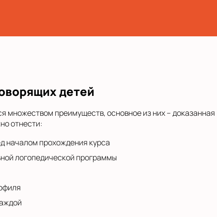
оворящих детей
я множеством преимуществ, основное из них – доказанная
но отнести:
ед началом прохождения курса
ьной логопедической программы
рофиля
каждой