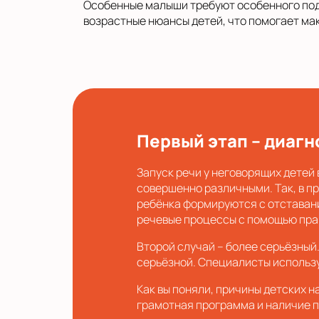
Особенные малыши требуют особенного подх
возрастные нюансы детей, что помогает ма
Первый этап – диагн
Запуск речи у неговорящих детей 
совершенно различными. Так, в п
ребёнка формируются с отставани
речевые процессы с помощью пра
Второй случай – более серьёзный.
серьёзной. Специалисты использу
Как вы поняли, причины детских 
грамотная программа и наличие п