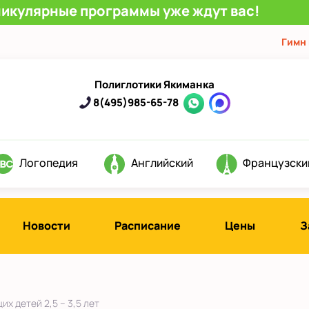
никулярные программы уже ждут вас!
Гимн
Полиглотики Якиманка
8(495)985-65-78
Логопедия
Английский
Французски
Новости
Расписание
Цены
З
х детей 2,5 – 3,5 лет