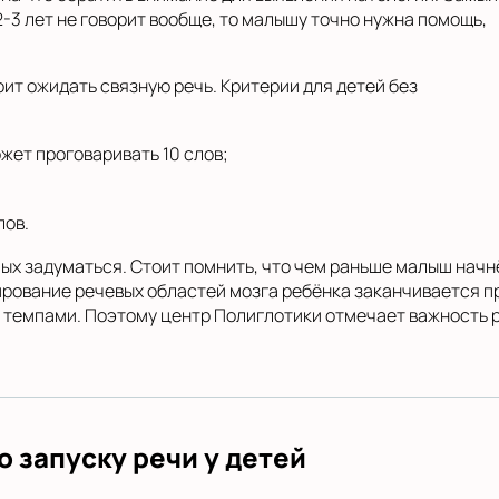
2-3 лет не говорит вообще, то малышу точно нужна помощь,
оит ожидать связную речь. Критерии для детей без
ожет проговаривать 10 слов;
лов.
ых задуматься. Стоит помнить, что чем раньше малыш начнё
ирование речевых областей мозга ребёнка заканчивается пр
 темпами. Поэтому центр Полиглотики отмечает важность 
 запуску речи у детей