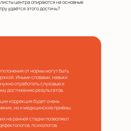
алисты центра опираются на основные
тру удаётся этого достичь?
отклонения от нормы могут быть
ержкой. Иными словами, навыки
 нужно отработать слуховые и
ому достижению результатов.
ации коррекция будет очень
ения, но и медицинские приёмы.
них на ранней стадии позволяют
дефектологов, психологов.