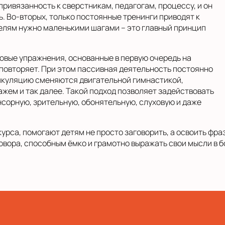
привязанность к сверстникам, педагогам, процессу, и он
ь. Во-вторых, только постоянные тренинги приводят к
елям нужно маленькими шагами – это главный принцип
ровые упражнения, основанные в первую очередь на
 повторяет. При этом пассивная деятельность постоянно
ртикуляцию сменяются двигательной гимнастикой,
жем и так далее. Такой подход позволяет задействовать
сорную, зрительную, обонятельную, слуховую и даже
урса, помогают детям не просто заговорить, а освоить фраз
вора, способным ёмко и грамотно выражать свои мысли в б