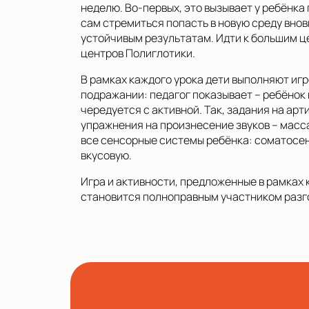
неделю. Во-первых, это вызывает у ребёнка 
сам стремиться попасть в новую среду внов
устойчивым результатам. Идти к большим ц
центров Полиглотики.
В рамках каждого урока дети выполняют иг
подражании: педагог показывает – ребёнок
чередуется с активной. Так, задания на а
упражнения на произнесение звуков – масса
все сенсорные системы ребёнка: соматосен
вкусовую.
Игра и активности, предложенные в рамках к
становится полноправным участником разго