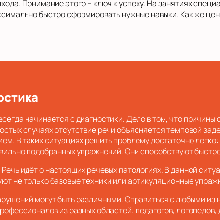
ода. Понимание этого – ключ к успеху. На занятиях специ
ксимально быстро сформировать нужные навыки. Как же цен
остика
всегда начинается с диагностики. Дело в том, что причины 
ростых случаях отсутствие речи объясняется темповой зад
ем. В таких ситуациях решить проблему достаточно легко:
вильно подобранных упражнений. Они способствуют быстр
 Речь идёт о настоящих речевых патологиях. В данной ситу
ют не только базовые техники или артикуляционные упражн
нарушений могут быть различными. Справиться с любыми из 
рофессионалов из разных областей: педагогов, логопедов, 