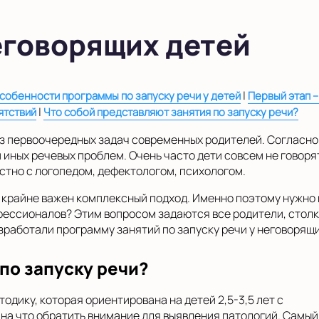
еговорящих детей
|
собенности программы по запуску речи у детей
Первый этап –
|
ятствий
Что собой представляют занятия по запуску речи?
из первоочередных задач современных родителей. Согласно 
 иных речевых проблем. Очень часто дети совсем не говоря
стно с логопедом, дефектологом, психологом.
 крайне важен комплексный подход. Именно поэтому нужно 
фессионалов? Этим вопросом задаются все родители, стол
зработали программу занятий по запуску речи у неговорящи
по запуску речи?
дику, которая ориентирована на детей 2,5-3,5 лет с
 на что обратить внимание для выявления патологий. Самый