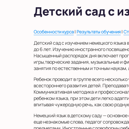
в Московской области
Детский сад с 
Показать на карте
Выбрать другой город
|
|
Особенности курса
Результаты обучения
Ст
Детский сад с изучением немецкого языка в
до 6 лет. Изучению иностранного посвящен
Насыщенный распорядок дня включает прогу
игры,творческие задания, музыкальные и 
занятия по естественным и точным наукам, 
Ребенок проводит в группе всего несколько
всестороннего развития детей. Преподава
Коммуникативная методика и профессиона
ребенком языка, при этом дети легко адап
впитывая чужеродную речь, как свою родну
Немецкий язык в детскому саду — основное
еще незнакомые слова, педагог сопровожда
предметами. Иностранные словоформы ребе