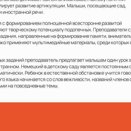
улирует развитие артикуляции. Малыши, посещающие сад,
 иностранной речи.
я с формированием полноценной всесторонне развитой
яют творческому потенциалу подопечных. Преподаватели с 
задания, направленные на формирование памяти, вниматель
око применяют мультимедийные материалы, среди которых
.
ых заданий преподаватель предлагает малышам один урок 
транном. Немецкий в детскому саду является постоянным 
матически. Ребенок в естественной обстановке учится гов
го языка начинается со слов вежливости, названий членов 
ьми на повседневные темы.
а