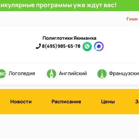
никулярные программы уже ждут вас!
Гимн
Полиглотики Якиманка
8(495)985-65-78
Логопедия
Английский
Французски
Новости
Расписание
Цены
З