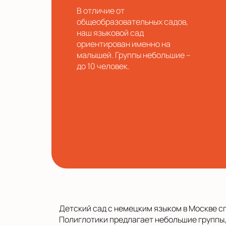
В отличие от
общеобразовательных садов,
наш языковой сад
ориентирован именно на
малышей. Группы небольшие –
до 10 человек.
Детский сад с немецким языком в Москве с
Полиглотики предлагает небольшие группы,