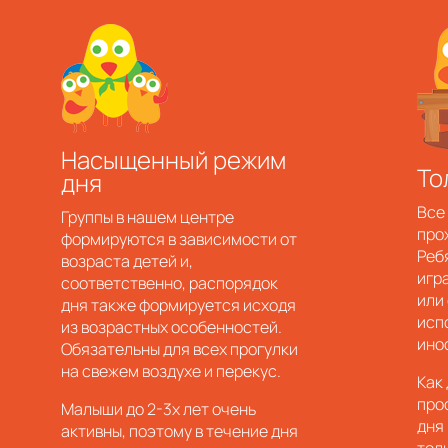
Насыщенный режим
То
дня
Все
Группы в нашем центре
про
формируются в зависимости от
Ребя
возраста детей и,
игр
соответственно, распорядок
или
дня также формируется исходя
исп
из возрастных особенностей.
ино
Обязательны для всех прогулки
на свежем воздухе и перекус.
Как
про
Малыши до 2-3х лет очень
дня
активны, поэтому в течение дня