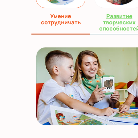
Умение
Развитие
сотрудничать
творческих
способносте