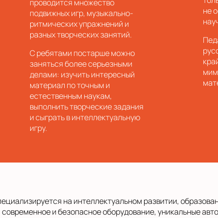
тол
проводится множество
не 
подвижных игр, музыкально-
нау
ритмических упражнений и
разных творческих занятий.
Пед
русс
С ребятами постарше можно
кра
заняться более серьезными
мим
делами: изучить интересный
мат
материал по точным и
естественным наукам,
выполнить творческие задания
и сыграть в интеллектуальную
игру.
пециализируется на интеллектуальном развитии, образован
 современное и безопасное оборудование, уникальные авт