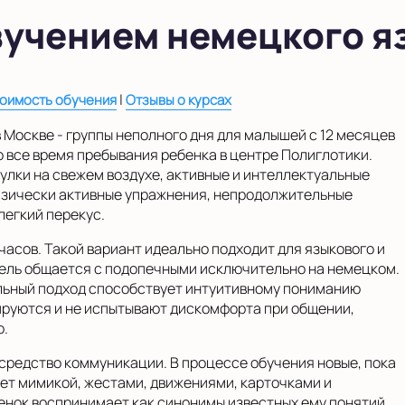
изучением немецкого я
|
оимость обучения
Отзывы о курсах
 Москве - группы неполного дня для малышей с 12 месяцев
о все время пребывания ребенка в центре Полиглотики.
лки на свежем воздухе, активные и интеллектуальные
физически активные упражнения, непродолжительные
легкий перекус.
 часов. Такой вариант идеально подходит для языкового и
тель общается с подопечными исключительно на немецком.
льный подход способствует интуитивному пониманию
тируются и не испытывают дискомфорта при общении,
ю.
 средство коммуникации. В процессе обучения новые, пока
ет мимикой, жестами, движениями, карточками и
нок воспринимает как синонимы известных ему понятий.