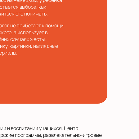
ько на немецком, у ребенка
остается выбора, как
читься его понимать.
агог не прибегает к помощи
кого, а использует в
йних случаях жесты,
ику, картинки, наглядные
ериалы.
ии и воспитании учащихся. Центр
орские программы, развлекательно-игровые