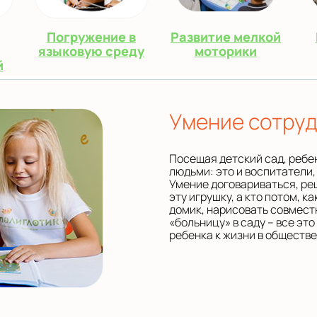
Погружение в
Развитие мелкой
языковую среду
моторики
й
Умение сотру
Посещая детский сад, ребе
людьми: это и воспитатели, 
Умение договариваться, реш
эту игрушку, а кто потом, к
домик, нарисовать совмест
«больницу» в саду – все эт
ребенка к жизни в обществе