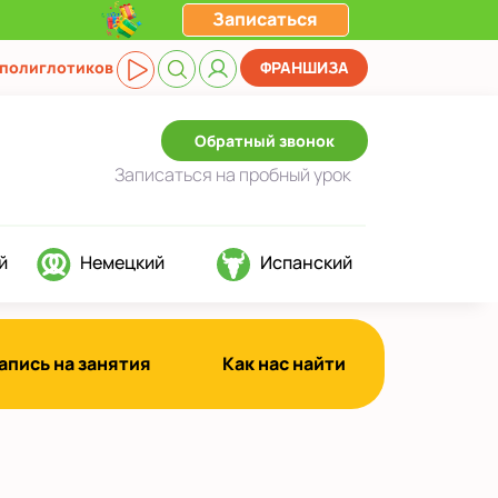
Записаться
 полиглотиков
ФРАНШИЗА
Обратный звонок
Записаться
на пробный урок
й
Немецкий
Испанский
апись на занятия
Как нас найти