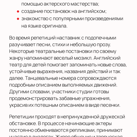
помощью актерского мастерства;
создание постановок на английском;
знакомство с популярными произведениями
на языке оригинала.
Во время репетиций наставник с подопечными
разучивает песни, стихи и небольшую прозу.
Некоторые театральные постановки по своему
жанру напоминают веселый мюзикл. Английский
театр для детей помогает запоминать новые слова,
устойчивые выражения, названия действий и так
далее. Танцевальные номера сопровождаются
подробным описанием выполняемых движений.
Другими словами, участники студии готовы
продемонстрировать забавные упражнения,
украсив их потешным описанием в виде песенки.
Репетиции проходят в непринужденной дружеской
обстановке. В процессе начинающие актеры
постоянно обмениваются репликами, принимают
участие в диалогах. Живое общение и творческая