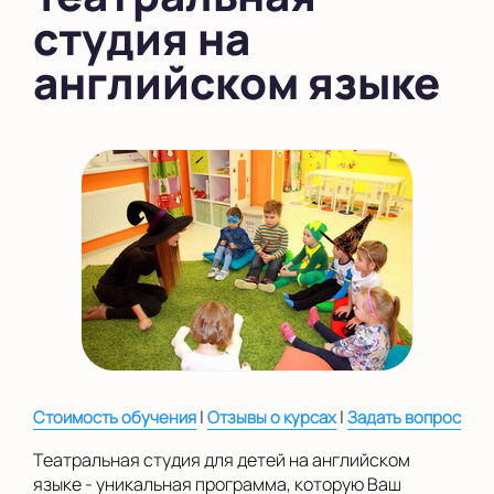
студия на
в Южном Бутово
английском языке
во Внуково
на Беломорской
на Домодедовской
на Коломенской
в Московской
области
Показать на карте
Выбрать другой город
|
|
Стоимость обучения
Отзывы о курсах
Задать вопрос
Театральная студия для детей на английском
языке - уникальная программа, которую Ваш