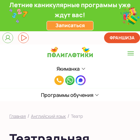
Летние каникулярные программы уже
ждут вас!
Записаться
ФРАНШИЗА
Якиманка
Выберите центр
8(495)985-
Верхние Лихоборы
65-
ЖК Прокшино
Программы обучения
78
Ломоносовский
/
/
Главная
Английский язык
Театр
Филевский парк
Театральная
Якиманка