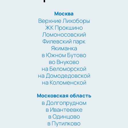
Москва
Верхние Лихоборы
ЖК Прокшино
Ломоносовский
Филевский парк
Якиманка
в Южном Бутово
во Внуково
на Беломорской
на Домодедовской
на Коломенской
Московская область
в Долгопрудном
в Ивантеевке
в Одинцово
в Путилково