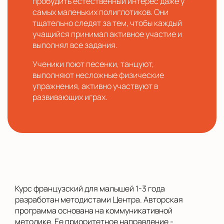
пробудить естественный интерес даже у
самых маленьких полиглотиков. Они
тщательно следят за тем, чтобы каждый
учащийся принимал активное участие и
выполнял все задания.
Ученики поют песенки, танцуют,
выполняют несложные физические
упражнения, активно участвуют в
развивающих играх.
Курс французский для малышей 1-3 года
разработан методистами Центра. Авторская
программа основана на коммуникативной
методике. Ее приоритетное направление -