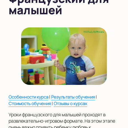
малышей
в Южном Бутово
во Внуково
на Беломорской
на Домодедовской
на Коломенской
в Московской
области
Показать на карте
Выбрать другой город
|
|
Особенности курса
Результаты обучения
|
Стоимость обучения
Отзывы о курсах
Уроки французского для малышей проходят в
развлекательно-игровом формате. На этом этапе
очень важно привить ребенку любовь к