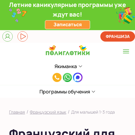
Летние каникулярные программы уже
ждут вас!
Записаться
ФРАНШИЗА
Якиманка
Выберите центр
8(495)985-
Верхние Лихоборы
65-
ЖК Прокшино
Программы обучения
78
Ломоносовский
/
/
Главная
Французский язык
Для малышей 1-3 года
Фили
Французский для
Якиманка