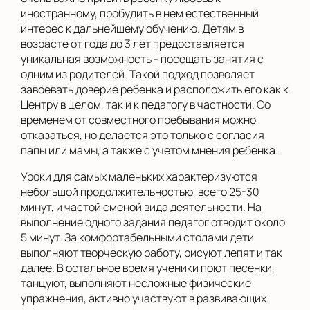
иностранному, пробудить в нем естественный
интерес к дальнейшему обучению. Детям в
возрасте от года до 3 лет предоставляется
уникальная возможность - посещать занятия с
одним из родителей. Такой подход позволяет
завоевать доверие ребенка и расположить его как к
Центру в целом, так и к педагогу в частности. Со
временем от совместного пребывания можно
отказаться, но делается это только с согласия
папы или мамы, а также с учетом мнения ребенка.
Уроки для самых маленьких характеризуются
небольшой продолжительностью, всего 25-30
минут, и частой сменой вида деятельности. На
выполнение одного задания педагог отводит около
5 минут. За комфортабельными столами дети
выполняют творческую работу, рисуют лепят и так
далее. В остальное время ученики поют песенки,
танцуют, выполняют несложные физические
упражнения, активно участвуют в развивающих