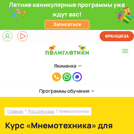
Летние каникулярные программы уже
ждут вас!
Записаться
ФРАНШИЗА
Якиманка
Выберите центр
8(495)985-
Верхние Лихоборы
65-
ЖК Прокшино
Программы обучения
78
Ломоносовский
/
/
Главная
Русский язык
Мнемотехника
Фили
Курс «Мнемотехника» для
Якиманка