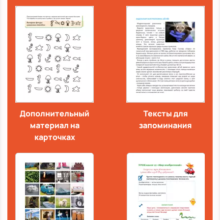
Дополнительный
Тексты для
материал на
запоминания
карточках