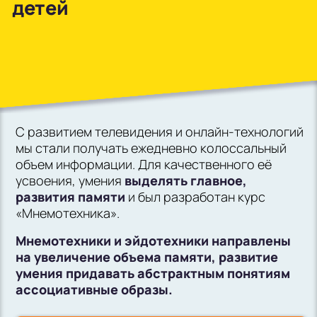
детей
в Южном Бутово
во Внуково
на Беломорской
на Домодедовской
С развитием телевидения и онлайн-технологий
на Коломенской
мы стали получать ежедневно колоссальный
в Московской
объем информации. Для качественного её
области
усвоения, умения
выделять главное,
развития памяти
и был разработан курс
Показать на карте
«Мнемотехника».
Выбрать другой город
Мнемотехники и эйдотехники направлены
на увеличение объема памяти, развитие
умения придавать абстрактным понятиям
ассоциативные образы.