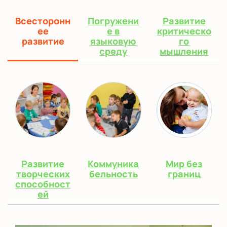
Всесторонн
Погружени
Развитие
ее
е в
критическо
развитие
языковую
го
среду
мышления
Развитие
Коммуника
Мир без
творческих
бельность
границ
способност
ей