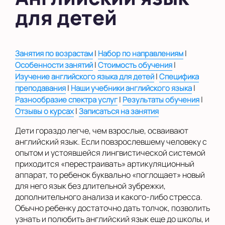
для детей
в Южном Бутово
во Внуково
на Беломорской
|
|
Занятия по возрастам
Набор по направлениям
|
|
Особенности занятий
Стоимость обучения
на Домодедовской
|
Изучение английского языка для детей
Специфика
|
|
преподавания
Наши учебники английского языка
на Коломенской
|
|
Разнообразие спектра услуг
Результаты обучения
в Московской
|
Отзывы о курсах
Записаться на занятия
области
Дети гораздо легче, чем взрослые, осваивают
Показать на карте
английский язык. Если повзрослевшему человеку с
опытом и устоявшейся лингвистической системой
Выбрать другой город
приходится «перестраивать» артикуляционный
аппарат, то ребенок буквально «поглощает» новый
для него язык без длительной зубрежки,
дополнительного анализа и какого-либо стресса.
Обычно ребенку достаточно дать толчок, позволить
узнать и полюбить английский язык еще до школы, и