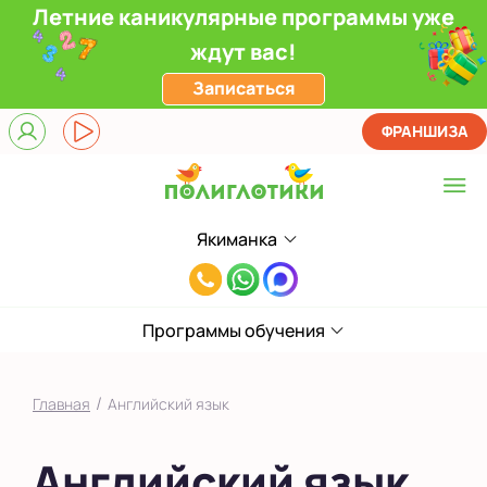
Летние каникулярные программы уже
ждут вас!
Записаться
ФРАНШИЗА
Якиманка
Выберите центр
8(495)985-
Верхние Лихоборы
65-
ЖК Прокшино
Программы обучения
78
Ломоносовский
/
Главная
Английский язык
Фили
Английский язык
Якиманка