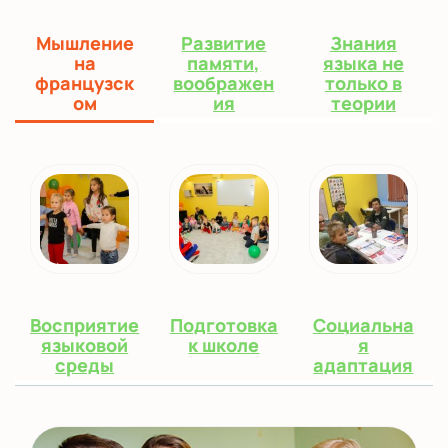
Мышление
Развитие
Знания
на
памяти,
языка не
французск
воображен
только в
ом
ия
теории
Восприятие
Подготовка
Социальна
языковой
к школе
я
среды
адаптация