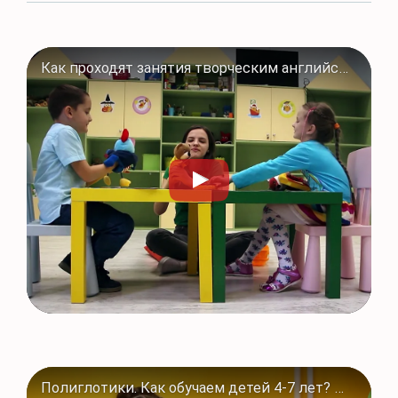
Как проходят занятия творческим английским языком в Полиглотиках в Сыктывкаре
Полиглотики. Как обучаем детей 4-7 лет? Программы для дошкольников в #Полиглотики