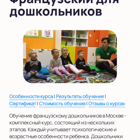
дошкольников
в Южном Бутово
во Внуково
на Беломорской
на Домодедовской
на Коломенской
в Московской
области
Показать на карте
|
|
Особенности курса
Результаты обучения
Выбрать другой город
|
|
Сертификат
Стоимость обучения
Отзывы о курсах
Обучение французскому дошкольников в Москве -
комплексный курс, состоящий из нескольких
этапов. Каждый учитывает психологические и
возрастные особенности ребенка. Дошкольники