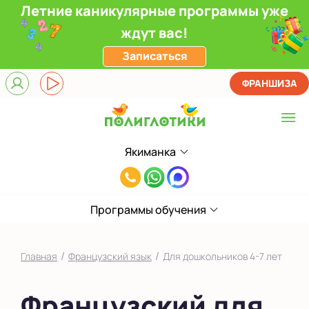
Летние каникулярные программы уже
ждут вас!
Записаться
ФРАНШИЗА
Якиманка
Выберите центр
8(495)985-
Верхние Лихоборы
65-
ЖК Прокшино
Программы обучения
78
Ломоносовский
/
/
Главная
Французский язык
Для дошкольников 4-7 лет
Фили
Французский для
Якиманка