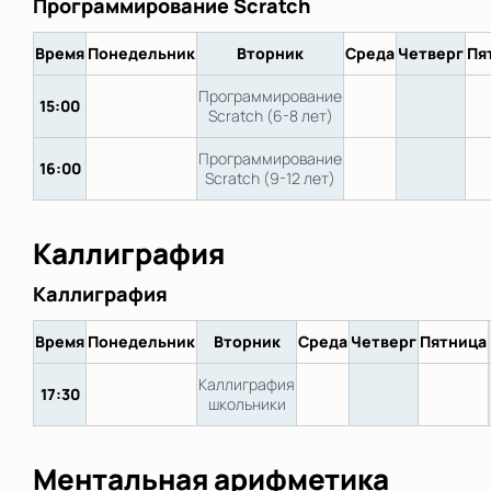
Программирование Scratch
Время
Понедельник
Вторник
Среда
Четверг
Пя
Программирование
15:00
Scratch (6-8 лет)
Программирование
16:00
Scratch (9-12 лет)
Каллиграфия
Каллиграфия
Время
Понедельник
Вторник
Среда
Четверг
Пятница
Каллиграфия
17:30
школьники
Ментальная арифметика