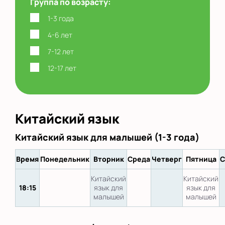
Группа по возрасту:
1-3 года
4-6 лет
7-12 лет
12-17 лет
Китайский язык
Китайский язык для малышей (1-3 года)
Время
Понедельник
Вторник
Среда
Четверг
Пятница
С
Китайский
Китайский
18:15
язык для
язык для
малышей
малышей