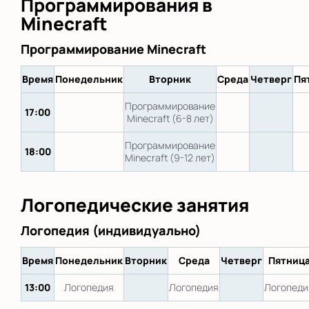
Программирования в
Minecraft
Программирование Minecraft
Время
Понедельник
Вторник
Среда
Четверг
Пя
Программирование
17:00
Minecraft (6-8 лет)
Программирование
18:00
Minecraft (9-12 лет)
Логопедические занятия
Логопедия (индивидуально)
Время
Понедельник
Вторник
Среда
Четверг
Пятниц
13:00
Логопедия
Логопедия
Логопеди