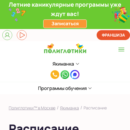
Летние каникулярные программы уже
ждут вас!
Записаться
ФРАНШИЗА
Якиманка
Выберите центр
8(495)985-
Верхние Лихоборы
65-
ЖК Прокшино
Программы обучения
78
Ломоносовский
/
/
Полиглотики™ в Москве
Якиманка
Расписание
Фили
Расписание
Якиманка