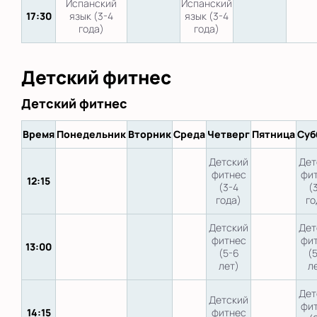
Испанский
Испанский
17:30
язык (3-4
язык (3-4
года)
года)
Детский фитнес
Детский фитнес
Время
Понедельник
Вторник
Среда
Четверг
Пятница
Суб
Детский
Дет
фитнес
фи
12:15
(3-4
(
года)
го
Детский
Дет
фитнес
фи
13:00
(5-6
(
лет)
л
Дет
Детский
фи
14:15
фитнес