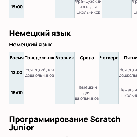
Французский
Фр
19:00
язык для
школьников
ш
Немецкий язык
Немецкий язык
Время
Понедельник
Вторник
Среда
Четверг
Пятн
Немецкий для
Немецки
12:00
дошкольников
дошколь
Немецкий
Немецки
18:00
для
школьн
школьников
Программирование Scratch
Junior