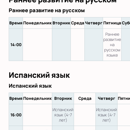
Раннее развитие на русском
Время
Понедельник
Вторник
Среда
Четверг
Пятница
Суб
Раннее
развитие
14:00
на
русском
языке
Испанский язык
Испанский язык
Время
Понедельник
Вторник
Среда
Четверг
Пятн
Испанский
Испанский
16:00
язык (4-7
язык (4-7
лет)
лет)