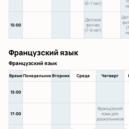
(
(6-7 лет)
л
Дет
Детский
фи
15:00
фитнес
(
(7-9 лет)
л
Французский язык
Французский язык
Время
Понедельник
Вторник
Среда
Четверг
15:00
Французский
17:00
язык для
дошкольников