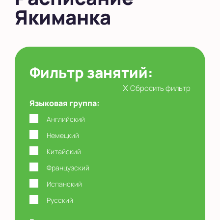
Якиманка
в Южном Бутово
во Внуково
на Беломорской
Фильтр занятий:
на Домодедовской
x
Сбросить фильтр
на Коломенской
Языковая группа:
в Московской
области
Английский
Немецкий
Показать на карте
Китайский
Выбрать другой город
Французский
Испанский
Русский