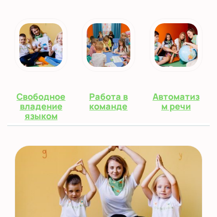
Свободное
Работа в
Автоматиз
владение
команде
м речи
языком