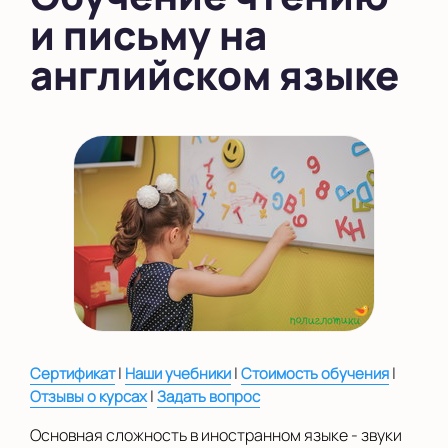
и письму на
в Южном Бутово
английском языке
во Внуково
на Беломорской
на Домодедовской
на Коломенской
в Московской
области
Показать на карте
Выбрать другой город
|
|
|
Сертификат
Наши учебники
Стоимость обучения
|
Отзывы о курсах
Задать вопрос
Основная сложность в иностранном языке - звуки