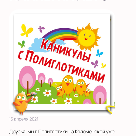
во Внуково
на Беломорской
на Домодедовской
на Коломенской
в Московской
области
Показать на карте
Выбрать другой город
15 апреля 2021
Друзья, мы в Полиглотики на Коломенской уже