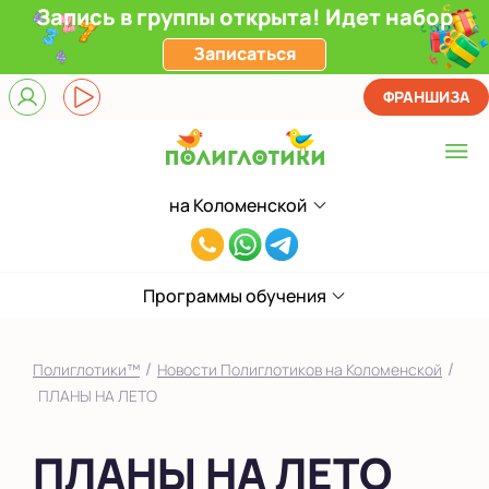
Запись в группы открыта! Идет набор
Записаться
ФРАНШИЗА
на Коломенской
Выберите центр
8(929)520-
Верхние Лихоборы
00-
ЖК Прокшино
Программы обучения
80
Ломоносовский
/
/
Полиглотики™
Новости Полиглотиков на Коломенской
Фили
ПЛАНЫ НА ЛЕТО
Якиманка
ПЛАНЫ НА ЛЕТО
в Южном Бутово