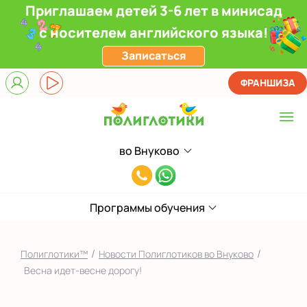
Приглашаем детей 3-6 лет в минисад
с носителем английского языка!
Записаться
ФРАНШИЗА
во Внуково
Выберите центр
8(991)949-
Верхние Лихоборы
11-
ЖК Прокшино
Программы обучения
55
Ломоносовский
/
/
Полиглотики™
Новости Полиглотиков во Внуково
Фили
Весна идет-весне дорогу!
Якиманка