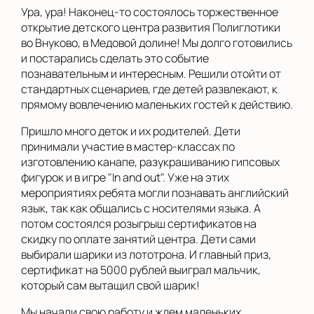
Ура, ура! Наконец-то состоялось торжественное
открытие детского центра развития Полиглотики
во Внуково, в Медовой долине! Мы долго готовились
и постарались сделать это событие
познавательным и интересным. Решили отойти от
стандартных сценариев, где детей развлекают, к
прямому вовлечению маленьких гостей к действию.
Пришло много деток и их родителей. Дети
принимали участие в мастер-классах по
изготовлению канапе, разукрашиванию гипсовых
фигурок и в игре "In and out". Уже на этих
мероприятиях ребята могли познавать английский
язык, так как общались с носителями языка. А
потом состоялся розыгрыш сертификатов на
скидку по оплате занятий центра. Дети сами
выбирали шарики из лототрона. И главный приз,
сертификат на 5000 рублей выиграл мальчик,
который сам вытащил свой шарик!
Мы начали свою работу и ждем маленьких,