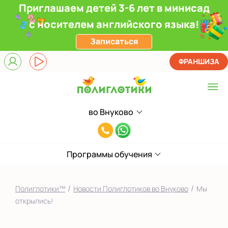
Приглашаем детей 3-6 лет в минисад
с носителем английского языка!
Записаться
ФРАНШИЗА
во Внуково
Выберите центр
8(991)949-
Верхние Лихоборы
11-
ЖК Прокшино
Программы обучения
55
Ломоносовский
/
/
Полиглотики™
Новости Полиглотиков во Внуково
Мы
Филевский парк
открылись!
Якиманка