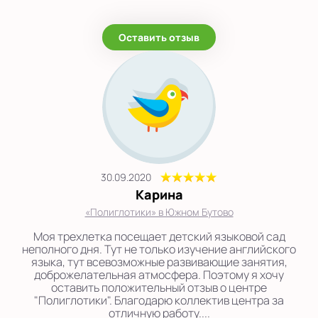
на Беломорской
на Домодедовской
Оставить отзыв
на Коломенской
в Московской
области
Показать на карте
Выбрать другой город
30.09.2020
Карина
«Полиглотики» в Южном Бутово
Моя трехлетка посещает детский языковой сад
неполного дня. Тут не только изучение английского
языка, тут всевозможные развивающие занятия,
доброжелательная атмосфера. Поэтому я хочу
оставить положительный отзыв о центре
"Полиглотики". Благодарю коллектив центра за
отличную работу....