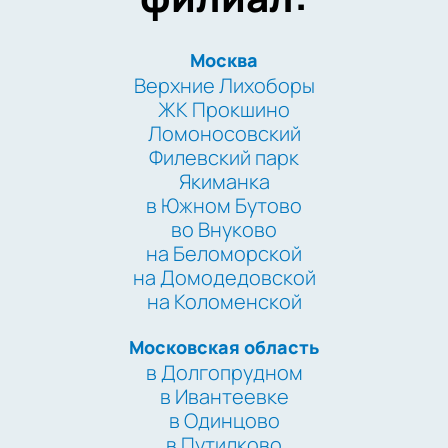
Москва
Верхние Лихоборы
ЖК Прокшино
Ломоносовский
Филевский парк
Якиманка
в Южном Бутово
во Внуково
на Беломорской
на Домодедовской
на Коломенской
Московская область
в Долгопрудном
в Ивантеевке
в Одинцово
в Путилково