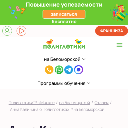
Повышение успеваемости
записаться
бесплатно
ФРАНШИЗА
на Беломорской
Выберите центр
8(985)801-
Верхние Лихоборы
77-
ЖК Прокшино
Программы обучения
33
Ломоносовский
/
/
/
Полиглотики™ в Москве
на Беломорской
Отзывы
Фили
Анна Калинина о Полиглотиках™ на Беломорской
Якиманка