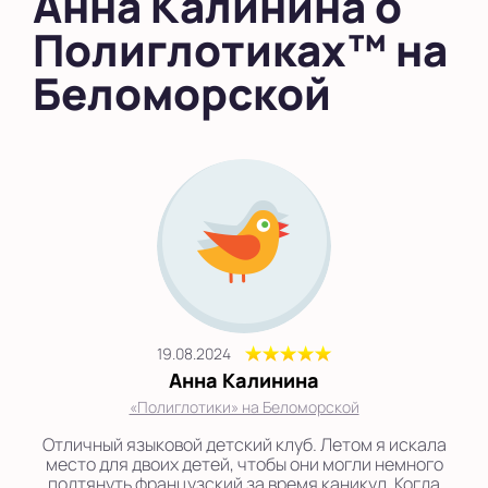
Анна Калинина о
в Южном Бутово
Полиглотиках™ на
во Внуково
Беломорской
на Беломорской
на Домодедовской
на Коломенской
в Московской
области
Показать на карте
Выбрать другой город
19.08.2024
Анна Калинина
«Полиглотики» на Беломорской
Отличный языковой детский клуб. Летом я искала
место для двоих детей, чтобы они могли немного
подтянуть французский за время каникул. Когда