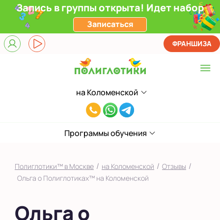
Запись в группы открыта! Идет набор
Записаться
ФРАНШИЗА
на Коломенской
Выберите центр
8(929)520-
Верхние Лихоборы
00-
ЖК Прокшино
Программы обучения
80
Ломоносовский
/
/
/
Полиглотики™ в Москве
на Коломенской
Отзывы
Фили
Ольга о Полиглотиках™ на Коломенской
Якиманка
Ольга о
в Южном Бутово