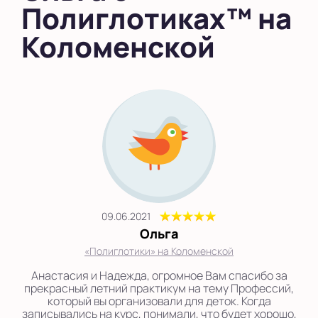
Полиглотиках™ на
во Внуково
Коломенской
на Беломорской
на Домодедовской
на Коломенской
в Московской
области
Показать на карте
Выбрать другой город
09.06.2021
Ольга
«Полиглотики» на Коломенской
Анастасия и Надежда, огромное Вам спасибо за
прекрасный летний практикум на тему Профессий,
который вы организовали для деток. Когда
записывались на курс, понимали, что будет хорошо,