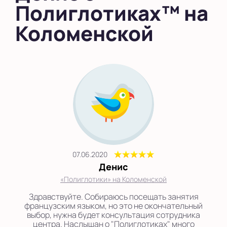
Полиглотиках™ на
во Внуково
Коломенской
на Беломорской
на Домодедовской
на Коломенской
в Московской
области
Показать на карте
Выбрать другой город
07.06.2020
Денис
«Полиглотики» на Коломенской
Здравствуйте. Собираюсь посещать занятия
французским языком, но это не окончательный
выбор, нужна будет консультация сотрудника
центра. Наслышан о "Полиглотиках" много