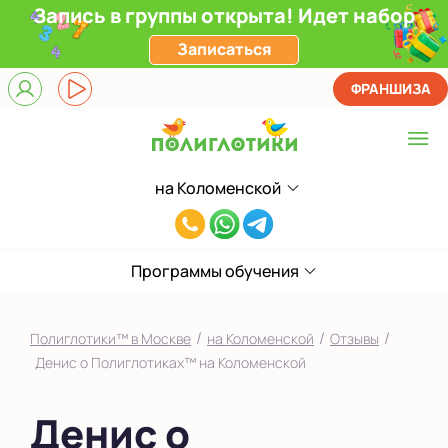
Запись в группы открыта! Идет набор
Записаться
ФРАНШИЗА
на Коломенской
Выберите центр
8(929)520-
Верхние Лихоборы
00-
ЖК Прокшино
Программы обучения
80
Ломоносовский
/
/
/
Полиглотики™ в Москве
на Коломенской
Отзывы
Фили
Денис о Полиглотиках™ на Коломенской
Якиманка
Денис о
в Южном Бутово