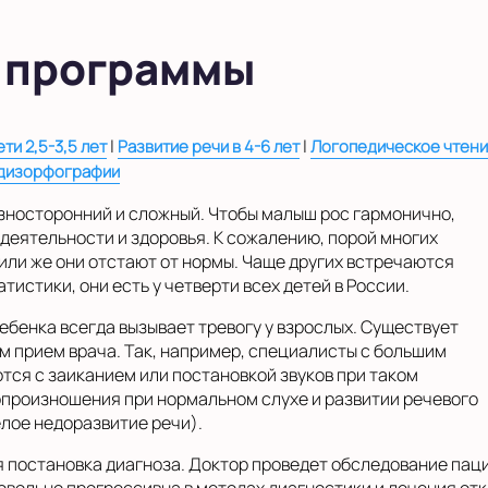
 программы
|
|
ти 2,5-3,5 лет
Развитие речи в 4-6 лет
Логопедическое чтен
 дизорфографии
зносторонний и сложный. Чтобы малыш рос гармонично,
деятельности и здоровья. К сожалению, порой многих
 или же они отстают от нормы. Чаще других встречаются
тистики, они есть у четверти всех детей в России.
ебенка всегда вызывает тревогу у взрослых. Существует
м прием врача. Так, например, специалисты с большим
тся с заиканием или постановкой звуков при таком
опроизношения при нормальном слухе и развитии речевого
елое недоразвитие речи).
я постановка диагноза. Доктор проведет обследование пац