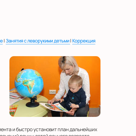
|
|
ие
Занятия с леворукими детьми
Коррекция
иента и быстро установит план дальнейших