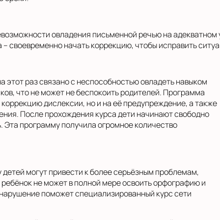
невозможности овладения письменной речью на адекватном
 – своевременно начать коррекцию, чтобы исправить ситу
на этот раз связано с неспособностью овладеть навыком
ков, что не может не беспокоить родителей. Программа
 коррекцию дислексии, но и на её предупреждение, а также
ения. После прохождения курса дети начинают свободно
ь. Эта программу получила огромное количество
у детей могут привести к более серьёзным проблемам,
 ребёнок не может в полной мере освоить орфографию и
ь нарушение поможет специализированный курс сети