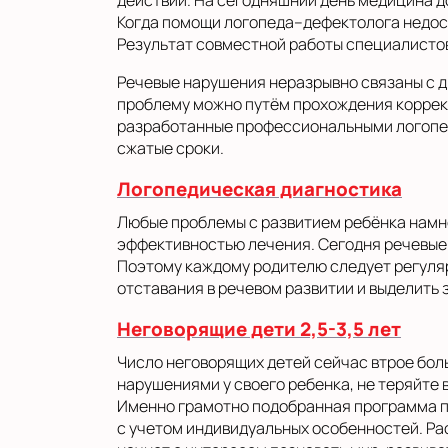
действий. На сегодняшний день медицина до
Когда помощи логопеда–дефектолога недост
Результат совместной работы специалистов
Речевые нарушения неразрывно связаны с д
проблему можно путём прохождения коррекц
разработанные профессиональными логопеда
сжатые сроки.
Логопедическая диагностика
Любые проблемы с развитием ребёнка намно
эффективностью лечения. Сегодня речевые п
Поэтому каждому родителю следует регуляр
отставания в речевом развитии и выделить
Неговорящие дети 2,5-3,5 лет
Число неговорящих детей сейчас втрое боль
нарушениями у своего ребенка, не теряйте
Именно грамотно подобранная программа п
с учетом индивидуальных особенностей. Ра