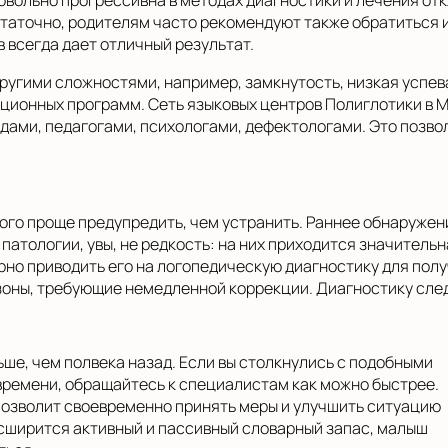
вольно прогрессивна в методах диагностики и лечения отк
аточно, родителям часто рекомендуют также обратиться и
 всегда дает отличный результат.
ругими сложностями, например, замкнутость, низкая успе
ионных программ. Сеть языковых центров Полиглотики в М
ми, педагогами, психологами, дефектологами. Это позвол
го проще предупредить, чем устранить. Раннее обнаружен
атологии, увы, не редкость: на них приходится значительн
но приводить его на логопедическую диагностику для полу
 зоны, требующие немедленной коррекции. Диагностику сле
ше, чем полвека назад. Если вы столкнулись с подобными
 времени, обращайтесь к специалистам как можно быстрее.
озволит своевременно принять меры и улучшить ситуацию
сширится активный и пассивный словарный запас, малыш