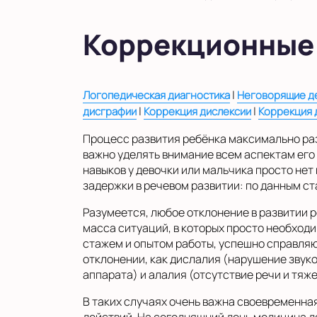
в Московской области
Показать на карте
Коррекционные
Выбрать другой город
|
Логопедическая диагностика
Неговорящие де
|
|
дисграфии
Коррекция дислексии
Коррекция
Процесс развития ребёнка максимально ра
важно уделять внимание всем аспектам его 
навыков у девочки или мальчика просто нет
задержки в речевом развитии: по данным ста
Разумеется, любое отклонение в развитии р
масса ситуаций, в которых просто необходи
стажем и опытом работы, успешно справляю
отклонении, как дислалия (нарушение звук
аппарата) и алалия (отсутствие речи и тяж
В таких случаях очень важна своевременна