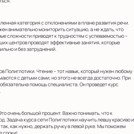
ться.
сленная категория с отклонениями в плане развития речи.
ен внимательно мониторить ситуацию, а не ждать, что
ные сложности приводят к трудностям с успеваемостью –
ших центров проводят эффективные занятия, которые
ильно и без затруднений.
в Полиглотики. Чтение – тот навык, который нужен любому
маются с детьми сами, но этого не всегда достаточно. При
обязательна помощь специалиста. Он проведет курс
.
Это очень большой процент. Важно понимать, что к
д. Задача курса сети Полиглотики научить левшу красиво и
так, как нужно, держать ручку в левой руке. Мы поможем
е сроки!