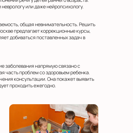
лонений речи у детей раннего возраста.
 неврологу или даже нейропсихологу.
ваемость, общая невнимательность. Решить
оскве предлагает коррекционные курсы,
яет добиваться поставленных задач в
ие заболевания напрямую связано с
ая часть проблем со здоровьем ребенка.
чения консультации. Она покажет выявить
дует проходить ежегодно.