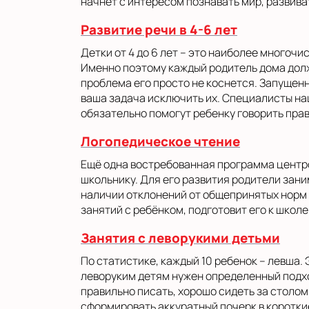
начнет с интересом познавать мир, развива
Развитие речи в 4-6 лет
Детки от 4 до 6 лет – это наиболее многочи
Именно поэтому каждый родитель дома долж
проблема его просто не коснется. Запущен
ваша задача исключить их. Специалисты на
обязательно помогут ребенку говорить прав
Логопедическое чтение
Ещё одна востребованная программа центро
школьнику. Для его развития родители зани
наличии отклонений от общепринятых норм 
занятий с ребёнком, подготовит его к школе
Занятия с леворукими детьми
По статистике, каждый 10 ребенок – левша. 
леворуким детям нужен определенный подхо
правильно писать, хорошо сидеть за столом 
сформировать аккуратный почерк в коротки