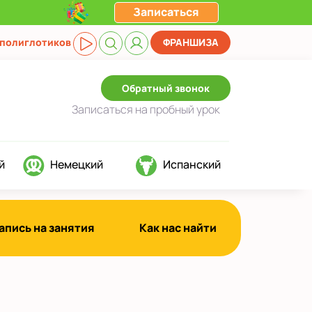
Записаться
 полиглотиков
ФРАНШИЗА
Обратный звонок
Записаться
на пробный урок
й
Немецкий
Испанский
апись на занятия
Как нас найти