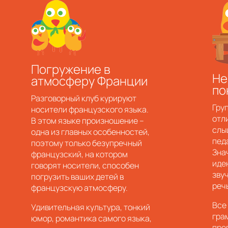
Погружение в
Не
атмосферу Франции
по
Разговорный клуб курируют
Гру
носители французского языка.
отл
В этом языке произношение –
слы
одна из главных особенностей,
педа
поэтому только безупречный
Зна
французский, на котором
иде
говорят носители, способен
зву
погрузить ваших детей в
реч
французскую атмосферу.
Все
Удивительная культура, тонкий
гра
юмор, романтика самого языка,
пре