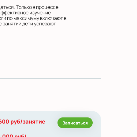
щаться. Только в процессе
эффективное изучение
оги по максимуму включают в
ас занятий дети успевают
600 руб/занятие
Записаться
1 000 руб/