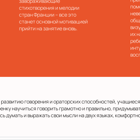
завораживающие
пом
стихотворения и мелодии
нев
стран Франции – все это
общ
станет основной мотивацией
виз
прийти на занятие вновь.
их 
реб
инт
вос
развитию говорения и ораторских способностей, учащиеся
енку научиться говорить грамотно и правильно, придумыва
ись думать и выражать свои мысли на двух языках, комфорт