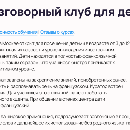
зговорный клуб для д
|
оимость обучения
Отзывы о курсах
 Москве открыт для посещения детьми в возрасте от 3 до 12
читывая их возраст и уровень владения иностранным.
занятий. Дети находятся в полностью франкоязычной
аны таким образом, что учащиеся быстро привыкают к
итивном уровне.
аправлены на закрепление знаний, приобретенных ранее.
ть и распознавать речь на французском. Куратор встреч
ия. Для учащихся это отличный шанс отработать
ого акцента. При общении в стенах центра дети
 французский.
ла широкое применение, подразумевает вовлечение в проц
 слов и дальнейшее их использование без родного языка-п