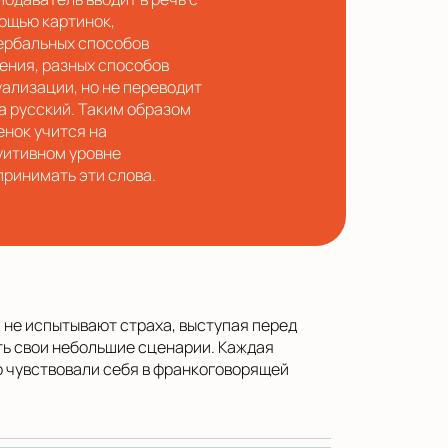
ощью картинок,
ербальных способов
ения, разных способов
уализации, но не переводит
на русский. Таким образом
енок учится на
уитивном уровне
принимать эти слова.
 не испытывают страха, выступая перед
ть свои небольшие сценарии. Каждая
но чувствовали себя в франкоговорящей