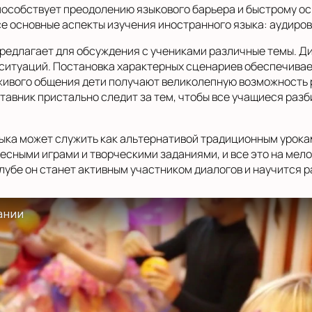
пособствует преодолению языкового барьера и быстрому о
е основные аспекты изучения иностранного языка: аудиров
редлагает для обсуждения с учениками различные темы. Ди
 ситуаций. Постановка характерных сценариев обеспечива
живого общения дети получают великолепную возможность 
авник пристально следит за тем, чтобы все учащиеся разби
ыка может служить как альтернативой традиционным урокам
сными играми и творческими заданиями, и все это на мел
лубе он станет активным участником диалогов и научится р
ании