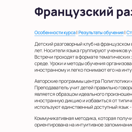
в Московской области
Французский ра
Показать на карте
Выбрать другой город
|
|
Особенности курса
Результаты обучения
Ст
Детский разговорный клуб на французском в
лет. Носители языка группируют учеников у
Встречи проходят в формате тематических 
среде. Уроки и методы обучения организов
иностранному и легко понимают его на инту
Авторские программы центра Полиглотики н
Преподаватель учит детей правильно говори
является образцом идеального произношен
иностранную дикцию и избавиться от типичн
используют единственный доступный язык -
Коммуникативная методика, которая получи
ориентирована на интуитивное запоминание