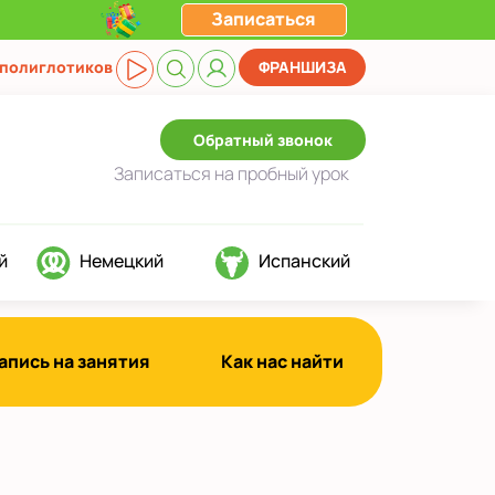
Записаться
 полиглотиков
ФРАНШИЗА
Обратный звонок
Записаться
на пробный урок
й
Немецкий
Испанский
апись на занятия
Как нас найти