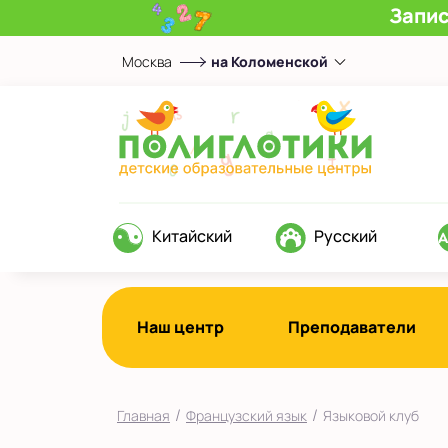
Запис
Москва
на Коломенской
Выберите центр
Верхние Лихоборы
ЖК Прокшино
Ломоносовский
Филевский парк
Китайский
Русский
Якиманка
в Южном Бутово
во Внуково
Наш центр
Преподаватели
на Беломорской
на Домодедовской
/
/
Главная
Французский язык
Языковой клуб
на Коломенской