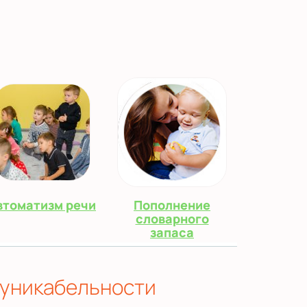
втоматизм речи
Пополнение
словарного
запаса
муникабельности