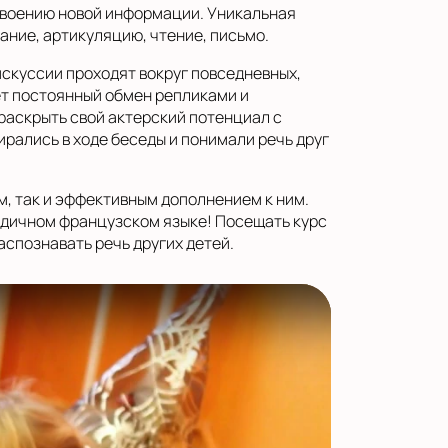
своению новой информации. Уникальная
ание, артикуляцию, чтение, письмо.
скуссии проходят вокруг повседневных,
ет постоянный обмен репликами и
раскрыть свой актерский потенциал с
рались в ходе беседы и понимали речь друг
, так и эффективным дополнением к ним.
одичном французском языке! Посещать курс
аспознавать речь других детей.