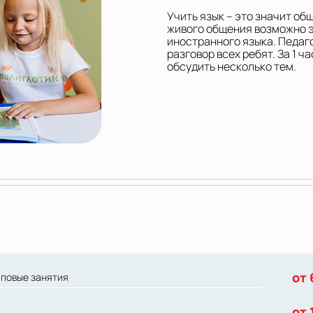
Учить язык – это значит об
живого общения возможно 
иностранного языка. Педаг
разговор всех ребят. За 1 ч
обсудить несколько тем.
от 
пповые занятия
от 