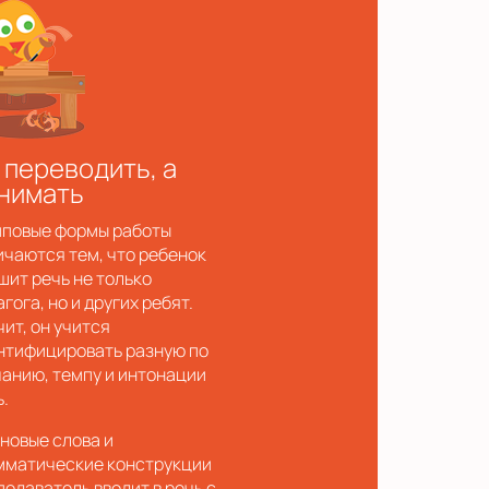
 переводить, а
нимать
пповые формы работы
ичаются тем, что ребенок
шит речь не только
гога, но и других ребят.
чит, он учится
нтифицировать разную по
чанию, темпу и интонации
ь.
 новые слова и
мматические конструкции
подаватель вводит в речь с