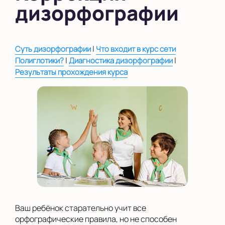
дизорфографии
во Внуково
на Беломорской
|
Суть дизорфографии
Что входит в курс сети
на Домодедовской
|
|
Полиглотики?
Диагностика дизорфографии
Результаты прохождения курса
на Коломенской
в Московской
области
Показать на карте
Выбрать другой город
Ваш ребёнок старательно учит все
орфографические правила, но не способен