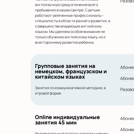
Разов
англоязычную среду в течение всего
пребывания в нашем Центре. С детьми
работают увлеченные профессионалы –
специалисты в области раннего развития, в
совершенстве владеющие английским
языком. Мы уделяем особое внимание не
только обучению английскому языку, но и
всестороннему развитию ребенка.
Групповые занятия на
Абонем
немецком, французском и
китайском языках
Абонем
Занятия по коммуникативной методике, в
Разово
игровой форме.
Online индивидуальные
Абонем
занятия 45 мин
Абонем
Индивидуальный подход к каждому ученику,