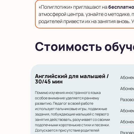
в Московской области
«Полиглотики» приглашают на
бесплатно
Показать на карте
атмосферой центра, узнайте о методике, п
родителей привести их на занятия вновь. 
Выбрать другой город
Стоимость обуч
Английский для малышей /
Абонем
30/45 мин
Абонем
Помимо изучения иностранного языка
особое внимание уделяется раннему
Разово
развитию. Педагог в своей работе
использует пальчиковые игры, подвижные
Абонем
задания, побуждающие малышей с первого
занятия действовать, разучивает со своими
Абонем
подопечными коротенькие стихи и песенки.
Допускается присутствие родителей
Разово