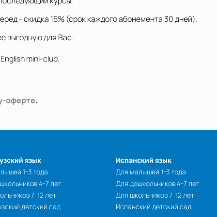
и последующий курсы.
еред - скидка 15% (срок каждого абонемента 30 дней).
ее выгодную для Вас.
nglish mini-club.
у-оферте
.
узский язык
Испанский язык
лышей 1-3 года
Для малышей 1-3 года
школьников 4-7 лет
Для дошкольников 4-7 лет
ольников 7-12 лет
Для школьников 7-12 лет
зский детский сад
Испанский детский сад