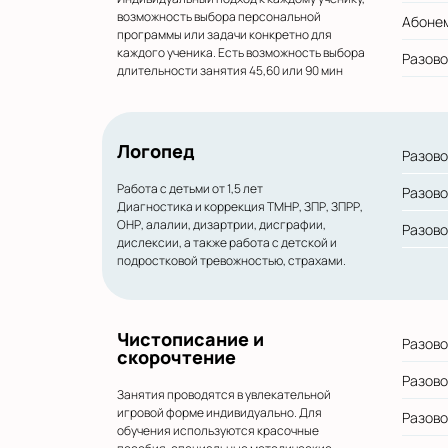
возможность выбора персональной
Абонем
программы или задачи конкретно для
каждого ученика. Есть возможность выбора
Разово
длительности занятия 45,60 или 90 мин
Логопед
Разово
Работа с детьми от 1,5 лет
Разово
Диагностика и коррекция ТМНР, ЗПР, ЗПРР,
ОНР, алалии, дизартрии, дисграфии,
Разово
дислексии, а также работа с детской и
подростковой тревожностью, страхами.
Чистописание и
Разово
скорочтение
Разово
Занятия проводятся в увлекательной
игровой форме индивидуально. Для
Разово
обучения используются красочные