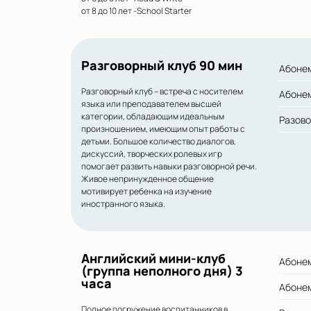
от 8 до 10 лет -School Starter
Разговорный клуб 90 мин
Абонем
Разговорный клуб – встреча с носителем
Абонем
языка или преподавателем высшей
категории, обладающим идеальным
Разово
произношением, имеющим опыт работы с
детьми. Большое количество диалогов,
дискуссий, творческих ролевых игр
помогает развить навыки разговорной речи.
Живое непринужденное общение
мотивирует ребенка на изучение
иностранного языка.
Английский мини-клуб
Абонем
(группа неполного дня) 3
часа
Абонем
Полное погружение воспитанников в