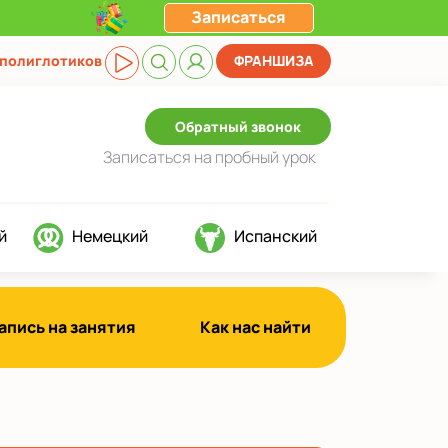
Записаться
 полиглотиков
ФРАНШИЗА
Обратный звонок
Записаться
на пробный урок
й
Немецкий
Испанский
апись на занятия
Как нас найти