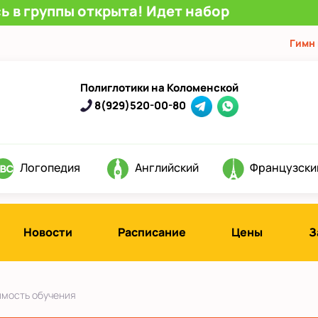
ь в группы открыта! Идет набор
Гимн
Полиглотики на Коломенской
8(929)520-00-80
Логопедия
Английский
Французски
Новости
Расписание
Цены
З
мость обучения