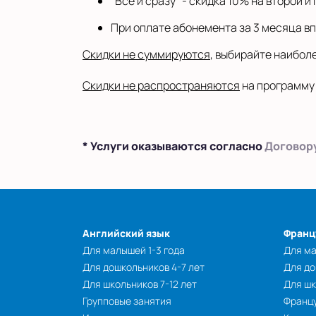
"Всё и сразу" - скидка 10% на второй 
При оплате абонемента за 3 месяца вп
Скидки не суммируются
, выбирайте наибол
Скидки не распространяются
на программу E
* Услуги оказываются согласно
Договор
Английский язык
Франц
Для малышей 1-3 года
Для ма
Для дошкольников 4-7 лет
Для до
Для школьников 7-12 лет
Для шк
Групповые занятия
Францу