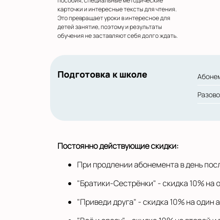
пособия, специальные методические
карточки и интересные тексты для чтения.
Это превращает уроки в интересное для
детей занятие, поэтому и результаты
обучения не заставляют себя долго ждать.
Подготовка к школе
Абонем
Разов
Постоянно действующие скидки:
При продлении абонемента в день посл
"Братики-Сестрёнки" - скидка 10% на о
"Приведи друга" - скидка 10% на один