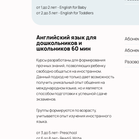
от 1 до 2 лет - English for Baby
от 2 до 3 лет - English for Toddlers
Английский язык для
Абонем
дошкольников и
школьников 60 мин
Абонем
Курсы разработаны для формирования
Разово
прочных знаний, позволяющих ребенку
свободно общаться на иностранном.
Данный подход не только дает возможность
получить уникальный опыт общения на
международном языке, но и является
способом подготовки к успешной сдаче
экзаменов.
Группы формируются по возрасту,
учитывается опыт изучения иностранного
языка.
от 3 до 5 лет- Preschool
от 6 до 8 лет- Read & Write