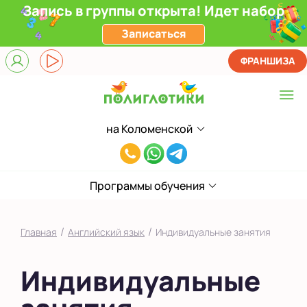
Запись в группы открыта! Идет набор
Записаться
ФРАНШИЗА
на Коломенской
Выберите центр
8(929)520-
Верхние Лихоборы
00-
ЖК Прокшино
Программы обучения
80
Ломоносовский
/
/
Главная
Английский язык
Индивидуальные занятия
Фили
Индивидуальные
Якиманка
в Южном Бутово