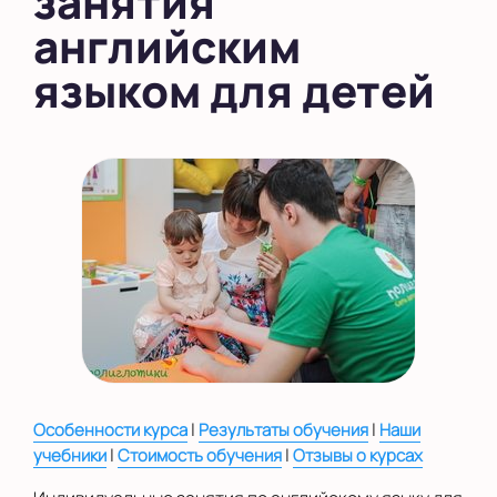
занятия
английским
во Внуково
языком для детей
на Беломорской
на Домодедовской
на Коломенской
в Московской
области
Показать на карте
Выбрать другой город
|
|
Особенности курса
Результаты обучения
Наши
|
|
учебники
Стоимость обучения
Отзывы о курсах