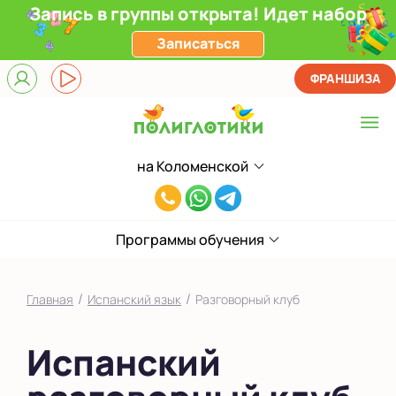
Запись в группы открыта! Идет набор
Записаться
ФРАНШИЗА
на Коломенской
Выберите центр
8(929)520-
Верхние Лихоборы
00-
ЖК Прокшино
Программы обучения
80
Ломоносовский
/
/
Главная
Испанский язык
Разговорный клуб
Филевский парк
Испанский
Якиманка
в Южном Бутово