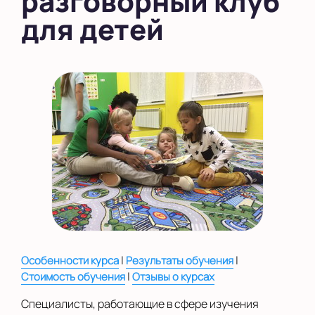
разговорный клуб
для детей
во Внуково
на Беломорской
на Домодедовской
на Коломенской
в Московской
области
Показать на карте
Выбрать другой город
|
|
Особенности курса
Результаты обучения
|
Стоимость обучения
Отзывы о курсах
Специалисты, работающие в сфере изучения