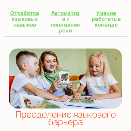
Отработка
Автоматиз
Умение
языковых
м и
работать в
навыков
понимание
команде
речи
Преодоление языкового
барьера