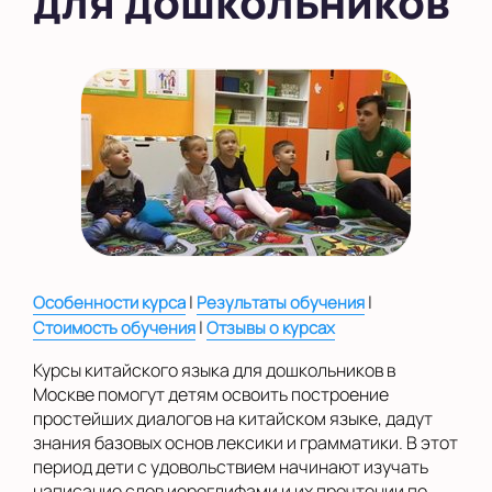
для дошкольников
во Внуково
на Беломорской
на Домодедовской
на Коломенской
в Московской
области
Показать на карте
|
|
Особенности курса
Результаты обучения
Выбрать другой город
|
Стоимость обучения
Отзывы о курсах
Курсы китайского языка для дошкольников в
Москве помогут детям освоить построение
простейших диалогов на китайском языке, дадут
знания базовых основ лексики и грамматики. В этот
период дети с удовольствием начинают изучать
написание слов иероглифами и их прочтении по