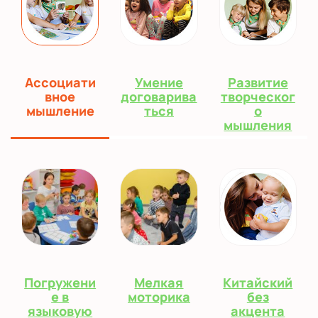
Ассоциати
Умение
Развитие
вное
договарива
творческог
мышление
ться
о
мышления
Погружени
Мелкая
Китайский
е в
моторика
без
языковую
акцента