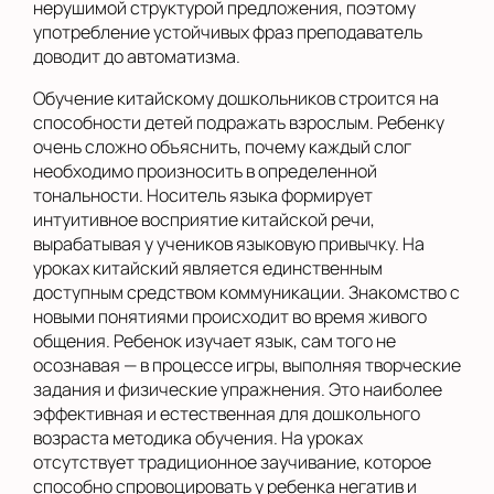
нерушимой структурой предложения, поэтому
употребление устойчивых фраз преподаватель
доводит до автоматизма.
Обучение китайскому дошкольников строится на
способности детей подражать взрослым. Ребенку
очень сложно объяснить, почему каждый слог
необходимо произносить в определенной
тональности. Носитель языка формирует
интуитивное восприятие китайской речи,
вырабатывая у учеников языковую привычку. На
уроках китайский является единственным
доступным средством коммуникации. Знакомство с
новыми понятиями происходит во время живого
общения. Ребенок изучает язык, сам того не
осознавая — в процессе игры, выполняя творческие
задания и физические упражнения. Это наиболее
эффективная и естественная для дошкольного
возраста методика обучения. На уроках
отсутствует традиционное заучивание, которое
способно спровоцировать у ребенка негатив и