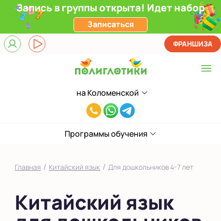
Запись в группы открыта! Идет набор
Записаться
ФРАНШИЗА
на Коломенской
Выберите центр
8(929)520-
Верхние Лихоборы
00-
ЖК Прокшино
Программы обучения
80
Ломоносовский
/
/
Главная
Китайский язык
Для дошкольников 4-7 лет
Фили
Китайский язык
Якиманка
в Южном Бутово