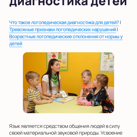
диагностика детей
во Внуково
|
Что такое логопедическая диагностика для детей?
на Беломорской
|
Тревожные признаки логопедических нарушений
на Домодедовской
Возрастные логопедические отклонения от нормы у
детей
на Коломенской
в Московской
области
Показать на карте
Выбрать другой город
Язык является средством общения людей в силу
своей материальной звуковой природы. Усвоение