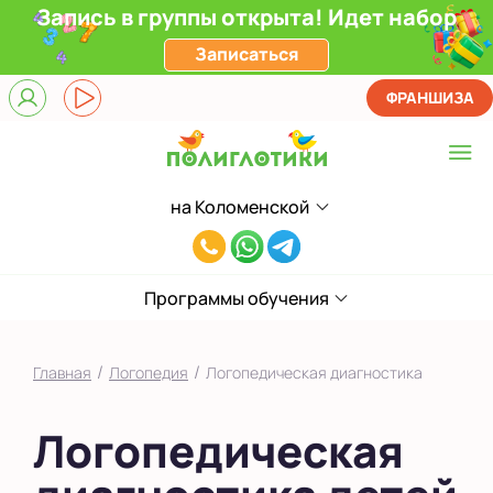
Запись в группы открыта! Идет набор
Записаться
ФРАНШИЗА
на Коломенской
Выберите центр
8(929)520-
Верхние Лихоборы
00-
ЖК Прокшино
Программы обучения
80
Ломоносовский
/
/
Главная
Логопедия
Логопедическая диагностика
Фили
Логопедическая
Якиманка
в Южном Бутово