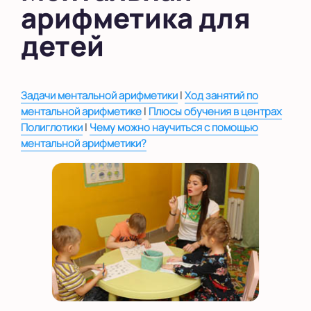
арифметика для
во Внуково
детей
на Беломорской
на Домодедовской
|
Задачи ментальной арифметики
Ход занятий по
на Коломенской
|
ментальной арифметике
Плюсы обучения в центрах
|
Полиглотики
Чему можно научиться с помощью
в Московской
области
ментальной арифметики?
Показать на карте
Выбрать другой город