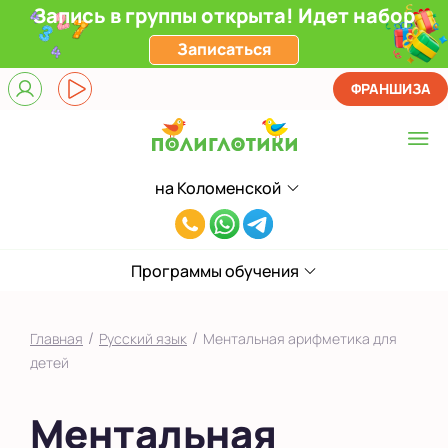
Запись в группы открыта! Идет набор
Записаться
ФРАНШИЗА
на Коломенской
Выберите центр
8(929)520-
Верхние Лихоборы
00-
ЖК Прокшино
Программы обучения
80
Ломоносовский
/
/
Главная
Русский язык
Ментальная арифметика для
Фили
детей
Якиманка
Ментальная
в Южном Бутово