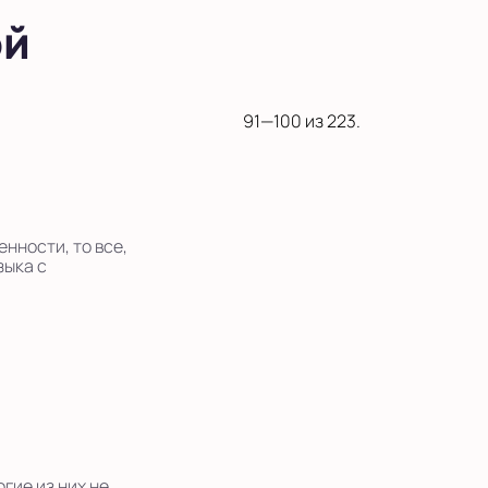
ой
91—100 из 223.
нности, то все,
зыка с
гие из них не