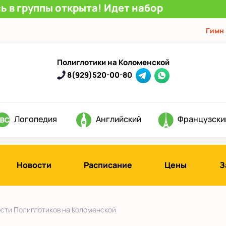
ь в группы открыта! Идет набор
Гимн
Полиглотики на Коломенской
8(929)520-00-80
Логопедия
Английский
Французски
Новости
Расписание
Цены
З
сти Полиглотиков на Коломенской