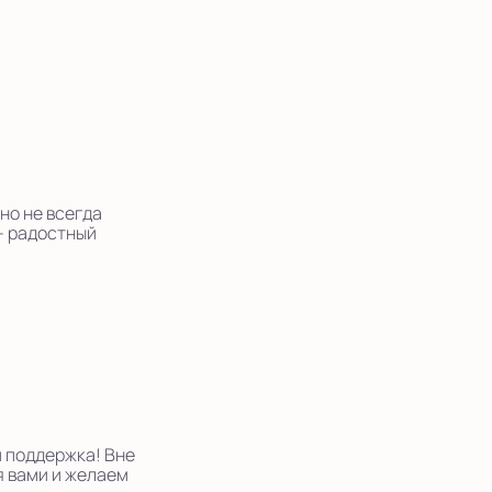
но не всегда
 - радостный
и поддержка! Вне
я вами и желаем