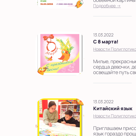
объемной картины 
Подробнее →
13.03.2022
С 8 марта!
Новости Полиглотик
Милые, прекрасные
сердца девочки, д
освещайте путь сво
13.03.2022
Китайский язык
Новости Полиглотик
Приглашаем присое
язык гораздо прощ