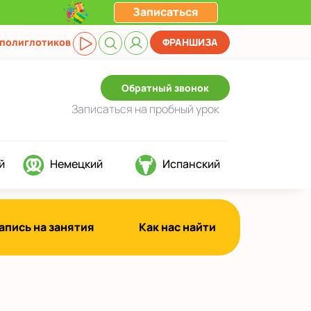
Записаться
 полиглотиков
ФРАНШИЗА
Обратный звонок
Записаться
на пробный урок
й
Немецкий
Испанский
апись на занятия
Как нас найти