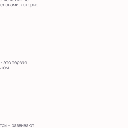
 словами, которые
- это первая
ьном
гры – развивают