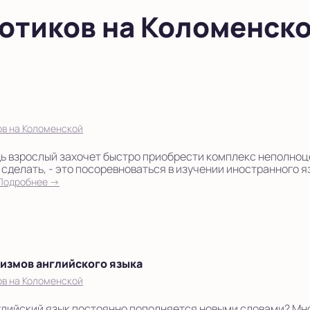
отиков на Коломенск
ов на Коломенской
ь взрослый захочет быстро приобрести комплекс неполноце
 сделать, - это посоревноваться в изучении иностранного я
Подробнее →
гизмов английского языка
ов на Коломенской
нглийский язык постоянно пополняется новыми словами? Мно