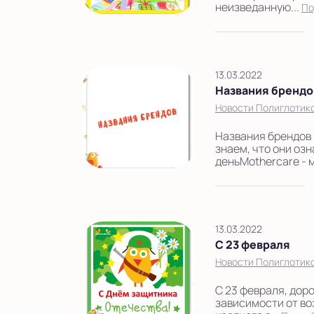
неизведанную...
По
13.03.2022
Названия брендо
Новости Полиглотик
Названия брендов 
знаем, что они оз
деньMothercare - м
13.03.2022
С 23 февраля
Новости Полиглотик
С 23 февраля, дор
зависимости от во