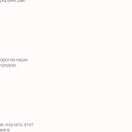
ируем цве...
дорогие наши
е рядом,
е, изучать этот
вие в