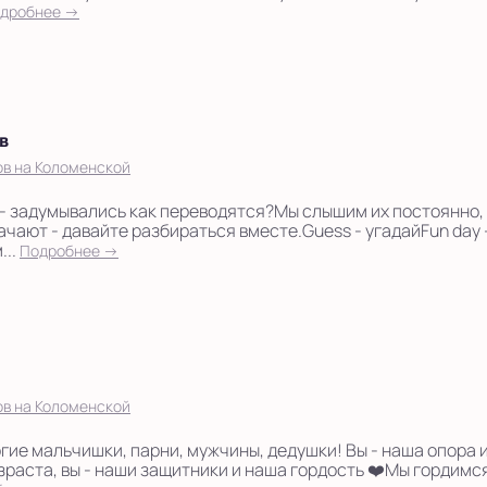
дробнее →
в
ов на Коломенской
- задумывались как переводятся?Мы слышим их постоянно, 
начают - давайте разбираться вместе.Guess - угадайFun day
...
Подробнее →
ов на Коломенской
огие мальчишки, парни, мужчины, дедушки! Вы - наша опора 
зраста, вы - наши защитники и наша гордость ❤️Мы гордимс