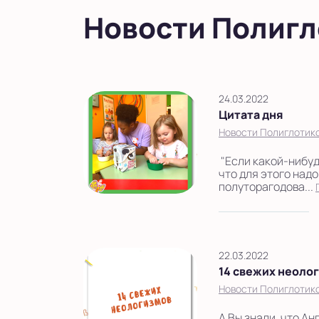
в Московской области
Новости Полигл
Показать на карте
Выбрать другой город
24.03.2022
Цитата дня
Новости Полиглотик
"Если какой-нибуд
что для этого надо
полуторагодова...
22.03.2022
14 свежих неоло
Новости Полиглотик
А Вы знали, что А