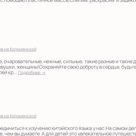
с помощью пластичной массы.Слепим, раскрасим и задекор
ов на Коломенской
, очаровательные, нежные, сильные, такие разные и такие 
евушки, женщины!Сохраняйте свою доброту в сердце, будьт
ей кр...
Подробнее →
ов на Коломенской
диниться к изучению китайского языка у нас.На самом дел
е, чем вы думаете А для детей это увлекательное путешест