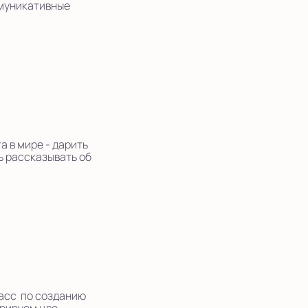
ммуникативные
а в мире - дарить
ь рассказывать об
ласс по созданию