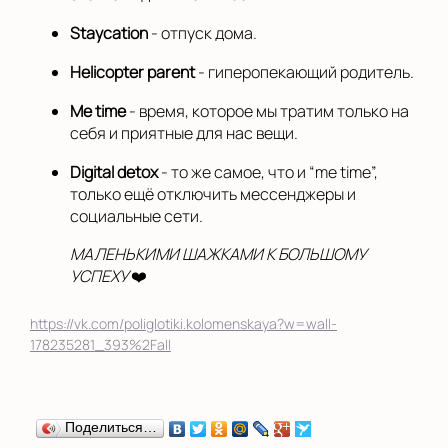
Staycation
- отпуск дома.
Helicopter parent
- гиперопекающий родитель.
Me time
- время, которое мы тратим только на
себя и приятные для нас вещи.
Digital detox
- то же самое, что и “me time”,
только ещё отключить мессенджеры и
социальные сети.
МАЛЕНЬКИМИ ШАЖКАМИ К БОЛЬШОМУ
УСПЕХУ
❤️
https://vk.com/poliglotiki.kolomenskaya?w=wall-
178235281_393%2Fall
Поделиться…