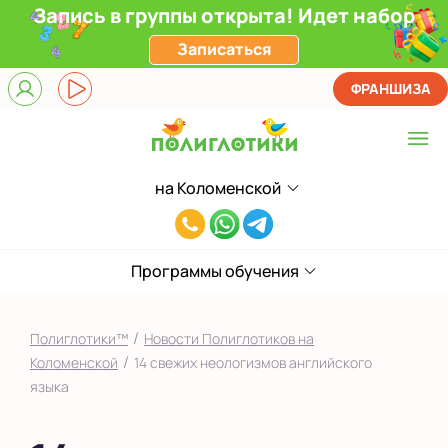
Запись в группы открыта! Идет набор
Записаться
ФРАНШИЗА
на Коломенской
Выберите центр
8(929)520-
Верхние Лихоборы
00-
ЖК Прокшино
Программы обучения
80
Ломоносовский
/
Полиглотики™
Новости Полиглотиков на
Филевский парк
/
Коломенской
14 свежих неологизмов английского
языка
Якиманка
в Южном Бутово