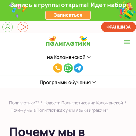
Запись в группы открыта! Идет набор
Записаться
ФРАНШИЗА
на Коломенской
Выберите центр
8(929)520-
Верхние Лихоборы
00-
ЖК Прокшино
Программы обучения
80
Ломоносовский
/
/
Полиглотики™
Новости Полиглотиков на Коломенской
Филевский парк
Почему мы в Полиглотиках учим языки играючи?
Якиманка
Почему мы в
в Южном Бутово