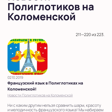
Полиглотиков на
во Внуково
Коломенской
на Беломорской
на Домодедовской
211—220 из 223.
на Коломенской
в Московской
области
Показать на карте
Выбрать другой город
02.10.2019
Французский язык в Полиглотиках на
Коломенской!
Новости Полиглотиков на Коломенской
Ни с каким другим нельзя сравнить шарм, красоту
и мелодичность французского языка! Мы набираем