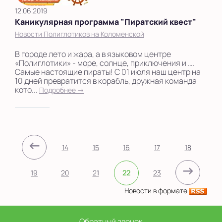
12.06.2019
Каникулярная программа "Пиратский квест"
Новости Полиглотиков на Коломенской
В городе лето и жара, а в языковом центре
«Полиглотики» - море, солнце, приключения и ….
Самые настоящие пираты! С 01 июля наш центр на
10 дней превратится в корабль, дружная команда
кото...
Подробнее →
←
14
15
16
17
18
→
19
20
21
22
23
Новости в формате
Обратный звонок