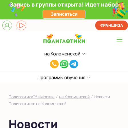
Запись в группы открыта! Идет набор
Записаться
ФРАНШИЗА
на Коломенской
Выберите центр
8(929)520-
Верхние Лихоборы
00-
ЖК Прокшино
Программы обучения
80
Ломоносовский
/
/
Полиглотики™ в Москве
на Коломенской
Новости
Филевский парк
Полиглотиков на Коломенской
Якиманка
Новости
в Южном Бутово