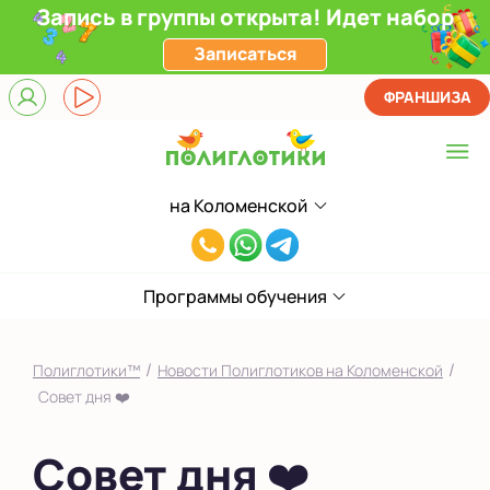
Запись в группы открыта! Идет набор
Записаться
ФРАНШИЗА
на Коломенской
Выберите центр
8(929)520-
Верхние Лихоборы
00-
ЖК Прокшино
Программы обучения
80
Ломоносовский
/
/
Полиглотики™
Новости Полиглотиков на Коломенской
Фили
Совет дня ❤️
Якиманка
Совет дня ❤️
в Южном Бутово