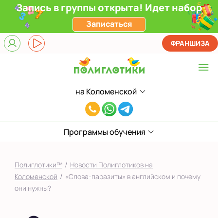
Запись в группы открыта! Идет набор
Записаться
ФРАНШИЗА
на Коломенской
Выберите центр
8(929)520-
Верхние Лихоборы
00-
ЖК Прокшино
Программы обучения
80
Ломоносовский
/
Полиглотики™
Новости Полиглотиков на
Фили
/
Коломенской
«Слова-паразиты» в английском и почему
они нужны?
Якиманка
в Южном Бутово