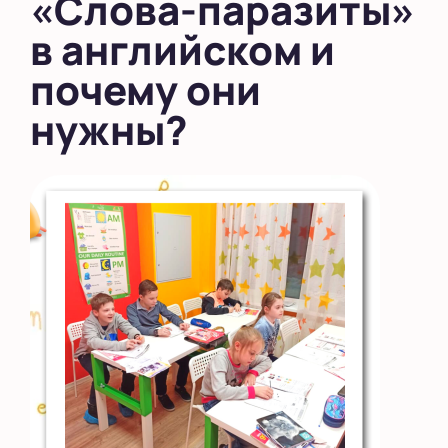
«Слова-паразиты»
во Внуково
в английском и
почему они
на Беломорской
нужны?
на Домодедовской
на Коломенской
в Московской
области
Показать на карте
Выбрать другой город