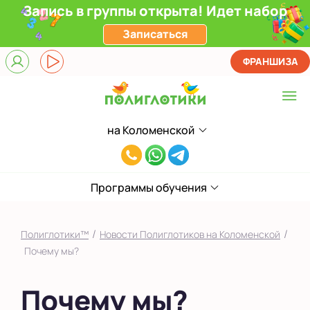
Запись в группы открыта! Идет набор
Записаться
ФРАНШИЗА
на Коломенской
Выберите центр
8(929)520-
Верхние Лихоборы
00-
ЖК Прокшино
Программы обучения
80
Ломоносовский
/
/
Полиглотики™
Новости Полиглотиков на Коломенской
Фили
Почему мы?
Якиманка
Почему мы?
в Южном Бутово