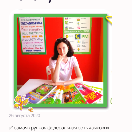
во Внуково
на Беломорской
на Домодедовской
на Коломенской
в Московской
области
Показать на карте
Выбрать другой город
26 августа 2020
✅ самая крупная федеральная сеть языковых