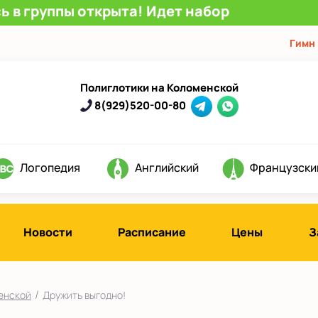
ь в группы открыта! Идет набор
Гимн
Полиглотики на Коломенской
8(929)520-00-80
Логопедия
Английский
Французски
Новости
Расписание
Цены
З
/
енской
Дружить выгодно!