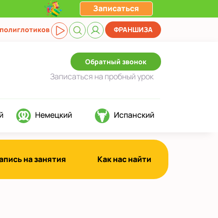
Записаться
 полиглотиков
ФРАНШИЗА
Обратный звонок
Записаться
на пробный урок
й
Немецкий
Испанский
апись на занятия
Как нас найти