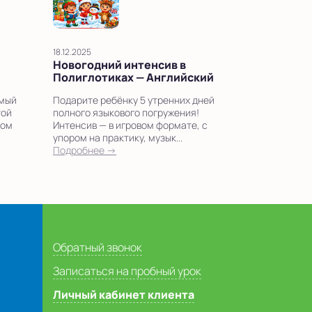
18.12.2025
Новогодний интенсив в
Полиглотиках — Английский
амый
Подарите ребёнку 5 утренних дней
той
полного языкового погружения!
ком
Интенсив — в игровом формате, с
упором на практику, музык...
Подробнее →
Обратный звонок
Записаться на пробный урок
Личный кабинет клиента