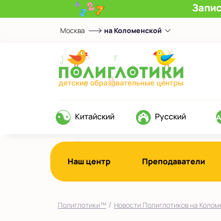
Запис
Москва
на Коломенской
Выберите центр
Верхние Лихоборы
ЖК Прокшино
Ломоносовский
Фили
Китайский
Русский
Якиманка
в Южном Бутово
во Внуково
Наш центр
Преподаватели
на Беломорской
на Домодедовской
/
Полиглотики™
Новости Полиглотиков на Колом
на Коломенской