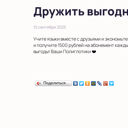
в Московской области
Дружить выгодн
Показать на карте
Выбрать другой город
10 сентября 2025
Учите языки вместе с друзьями и экономьте
и получите 1500 рублей на абонемент кажды
выгоды! Ваши Полиглотики ❤️
Поделиться…