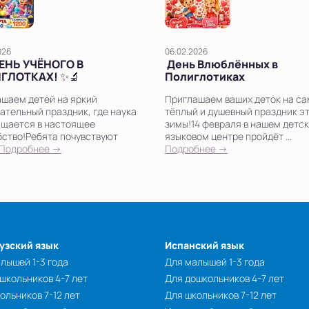
026
06.02.2026
ДЕНЬ УЧЁНОГО В
День Влюблённых в
ГЛОТКАХ! ✨🔬
Полиглотиках
шаем детей на яркий
Приглашаем ваших деток на с
ательный праздник, где наука
тёплый и душевный праздник э
щается в настоящее
зимы!14 февраля в нашем детс
ство!Ребята почувствуют
языковом центре пройдёт ...
Подробнее →
Подробнее →
узский язык
Испанский язык
лышей 1-3 года
Для малышей 1-3 года
школьников 4-7 лет
Для дошкольников 4-7 лет
ольников 7-12 лет
Для школьников 7-12 лет