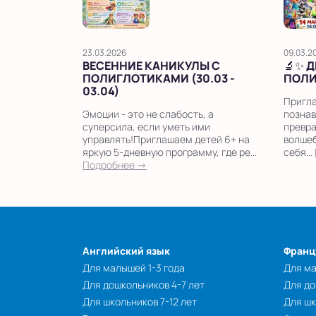
23.03.2026
09.03.2
ВЕСЕННИЕ КАНИКУЛЫ С
🔬✨ 
ПОЛИГЛОТИКАМИ (30.03 -
ПОЛИ
03.04)
Пригла
Эмоции - это не слабость, а
познав
суперсила, если уметь ими
превра
управлять!Приглашаем детей 6+ на
волшеб
яркую 5-дневную программу, где ре...
себя...
Подробнее →
Английский язык
Франц
Для малышей 1-3 года
Для ма
Для дошкольников 4-7 лет
Для до
Для школьников 7-12 лет
Для шк