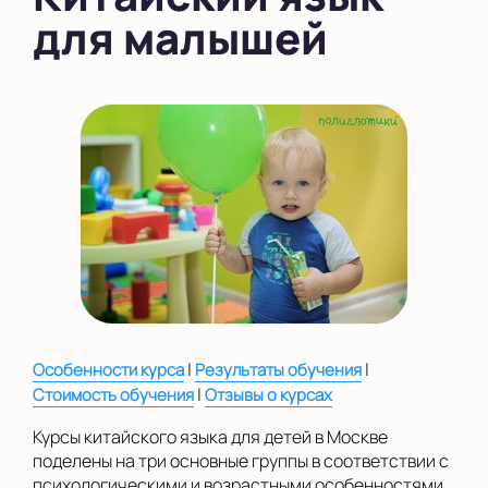
для малышей
в Южном Бутово
во Внуково
на Беломорской
на Домодедовской
на Коломенской
в Московской
области
Показать на карте
Выбрать другой город
|
|
Особенности курса
Результаты обучения
|
Стоимость обучения
Отзывы о курсах
Курсы китайского языка для детей в Москве
поделены на три основные группы в соответствии с
психологическими и возрастными особенностями