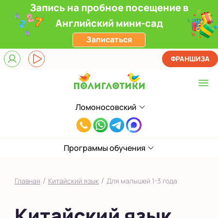
Запись на пробное посещение в
Английский мини-сад
Записаться
ФРАНШИЗА
Ломоносовский
Выберите центр
8(916)241-
Верхние Лихоборы
00-
ЖК Прокшино
Программы обучения
33
Ломоносовский
/
/
Главная
Китайский язык
Для малышей 1-3 года
Фили
Китайский язык
Якиманка