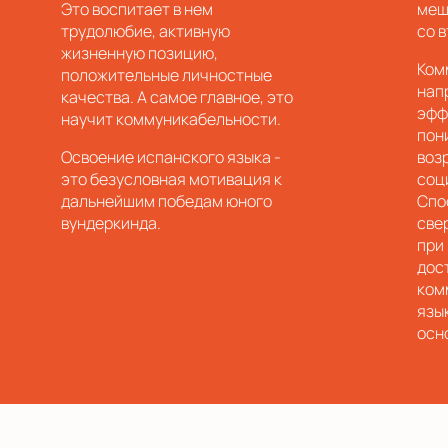
Это воспитает в нем
меш
трудолюбие, активную
со 
жизненную позицию,
Ком
положительные личностные
нап
качества. А самое главное, это
эфф
научит коммуникабельности.
пон
Освоение испанского языка -
воз
это безусловная мотивация к
соц
дальнейшим победам юного
Спо
вундеркинда.
све
при
дос
ком
язы
осн