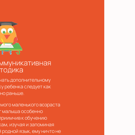
ммуникативная
тодика
чать дополнительному
ку ребенка следует как
но раньше.
амого маленького возраста
г малыша особенно
приимчив к обучению
кам, изучая и запоминая
й родной язык, ему ничто не