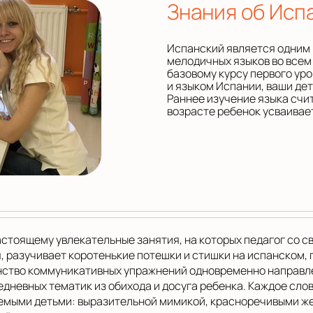
Знания об Исп
Испанский является одним 
мелодичных языков во всем
базовому курсу первого ур
и языком Испании, ваши дет
Раннее изучение языка счи
возрасте ребенок усваивает
астоящему увлекательные занятия, на которых педагог со с
 разучивает коротенькие потешки и стишки на испанском, п
ство коммуникативных упражнений одновременно направлен
едневных тематик из обихода и досуга ребенка. Каждое сл
емыми детьми: выразительной мимикой, красноречивыми же