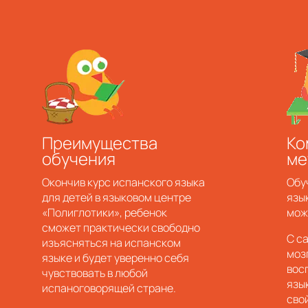
а
Преимущества
Ко
обучения
ме
Окончив курс испанского языка
Обу
для детей в языковом центре
язы
«Полиглотики», ребенок
мож
сможет практически свободно
С с
изъясняться на испанском
моз
языке и будет уверенно себя
вос
чувствовать в любой
язы
испаноговорящей стране.
сво