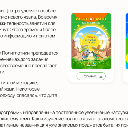
ли Центра уделяют особое
ию нового языка. Во время
олжительность занятий для
инут. Этого времени более
ую информацию и при этом
ах Полиглотики преподается
нение каждого задания
ь своевременно предлагает
ти.
ативной методике,
й язык. Некоторые
одходу, опасаясь, что дитя
.
программы направлены на постепенное увеличение нагрузки
кие ему темы. Как и изучение родного языка, знакомство 
нативные названия для уже знакомых предметов быта, их пр