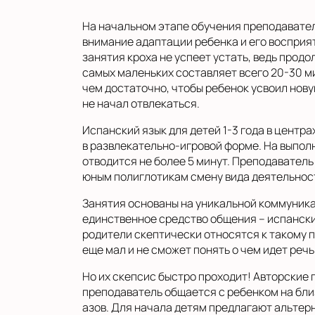
На начальном этапе обучения преподавате
внимание адаптации ребенка и его восприят
занятия кроха не успеет устать, ведь прод
самых маленьких составляет всего 20-30 м
чем достаточно, чтобы ребенок усвоил нов
не начал отвлекаться.
Испанский язык для детей 1-3 года в центр
в развлекательно-игровой форме. На выпол
отводится не более 5 минут. Преподавател
юным полиглотикам смену вида деятельнос
Занятия основаны на уникальной коммуник
единственное средство общения – испански
родители скептически относятся к такому п
еще мал и не сможет понять о чем идет речь
Но их скепсис быстро проходит! Авторские 
преподаватель общается с ребенком на близ
азов. Для начала детям предлагают альтер