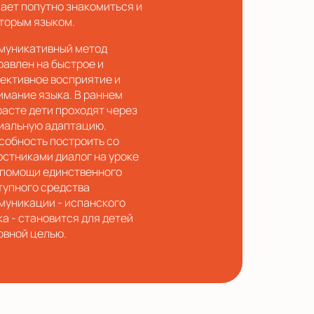
ает попутно знакомиться и
вторым языком.
муникативный метод
равлен на быстрое и
ективное восприятие и
имание языка. В раннем
расте дети проходят через
иальную адаптацию.
собность построить со
рстниками диалог на уроке
 помощи единственного
тупного средства
муникации - испанского
ка - становится для детей
овной целью.