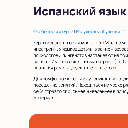
в Московской области
Испанский язык
Показать на карте
Выбрать другой город
|
|
Особенности курса
Результаты обучения
Ст
Курсы испанского для малышей в Москве могу
иностранных языков детьми в раннем возра
психологов и лингвистов настаивают на том
раньше. Именно дошкольный возраст (от 0 
развития речи. И упускать его не стоит!
Для комфорта маленьких учеников и их род
посещение занятий. Находиться на уроке р
себя гораздо спокойнее и увереннее в прис
материал.