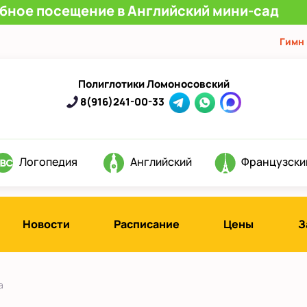
обное посещение в Английский мини-сад
Гимн
Полиглотики Ломоносовский
8(916)241-00-33
Логопедия
Английский
Французски
Новости
Расписание
Цены
З
а