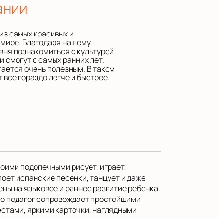
ании
из самых красивых и
 мире. Благодаря нашему
овня познакомиться с культурой
и смогут с самых ранних лет.
тается очень полезным. В таком
 все гораздо легче и быстрее.
воими подопечными рисует, играет,
оет испанские песенки, танцует и даже
ы на языковое и раннее развитие ребенка.
ово педагог сопровождает простейшими
стами, яркими карточки, наглядными