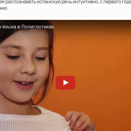
ей распознавать испанскую речь интуитивно, с первого год
нию.
о языка в Полиглотиках