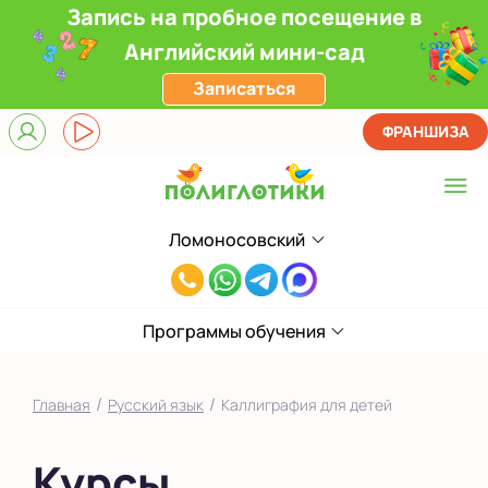
Запись на пробное посещение в
Английский мини-сад
Записаться
ФРАНШИЗА
Ломоносовский
Выберите центр
8(916)241-
Верхние Лихоборы
00-
ЖК Прокшино
Программы обучения
33
Ломоносовский
/
/
Главная
Русский язык
Каллиграфия для детей
Фили
Курсы
Якиманка