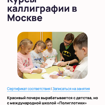
каллиграфии в
в Южном Бутово
Москве
во Внуково
на Беломорской
на Домодедовской
на Коломенской
в Московской
области
Показать на карте
Выбрать другой город
|
Сертификат соответствия
Записаться на занятия
Красивый почерк вырабатывается с детства, но
с международной школой «Полиглотики»