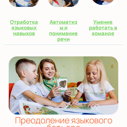
Отработка
Автоматиз
Умение
языковых
м и
работать в
навыков
понимание
команде
речи
Преодоление языкового