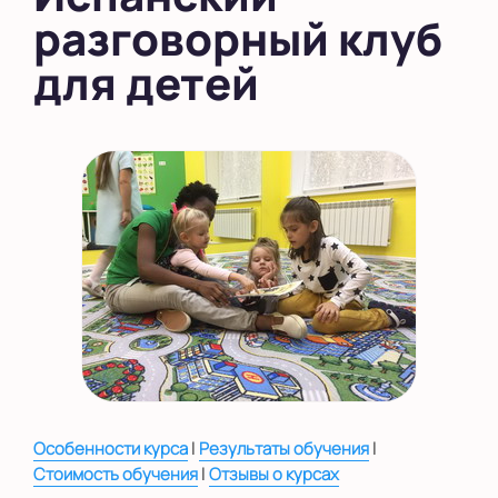
разговорный клуб
в Южном Бутово
для детей
во Внуково
на Беломорской
на Домодедовской
на Коломенской
в Московской
области
Показать на карте
Выбрать другой город
|
|
Особенности курса
Результаты обучения
|
Стоимость обучения
Отзывы о курсах