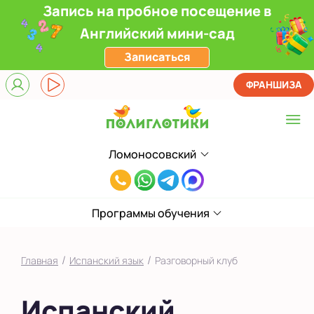
Запись на пробное посещение в
Английский мини-сад
Записаться
ФРАНШИЗА
Ломоносовский
Выберите центр
8(916)241-
Верхние Лихоборы
00-
ЖК Прокшино
Программы обучения
33
Ломоносовский
/
/
Главная
Испанский язык
Разговорный клуб
Филевский парк
Испанский
Якиманка