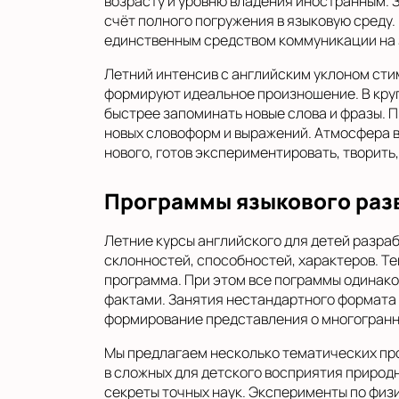
возрасту и уровню владения иностранным. З
счёт полного погружения в языковую среду.
единственным средством коммуникации на з
Летний интенсив с английским уклоном сти
формируют идеальное произношение. В круг
быстрее запоминать новые слова и фразы. 
новых словоформ и выражений. Атмосфера в
нового, готов экспериментировать, творить,
Программы языкового раз
Летние курсы английского для детей разраб
склонностей, способностей, характеров. 
программа. При этом все пограммы одинак
фактами. Занятия нестандартного формата 
формирование представления о многогранн
Мы предлагаем несколько тематических пр
в сложных для детского восприятия природ
секреты точных наук. Эксперименты по физ