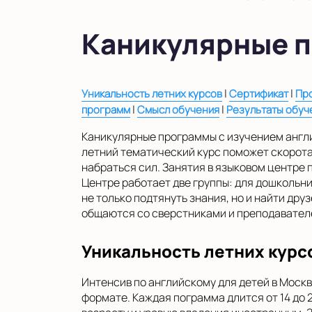
в Московской области
Показать на карте
Каникулярные п
Выбрать другой город
|
|
Уникальность летних курсов
Сертификат
Пр
|
|
программ
Смысл обучения
Результаты обуч
Каникулярные программы с изучением англи
летний тематический курс поможет скоротат
набраться сил. Занятия в языковом центре п
Центре работает две группы: для дошкольни
не только подтянуть знания, но и найти дру
общаются со сверстниками и преподавател
Уникальность летних курс
Интенсив по английскому для детей в Москв
формате. Каждая пограмма длится от 14 до 