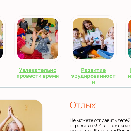
Увлекательно
Развитие
провести время
эрудированност
и
и
Отдых
Не можете отправить детей 
переживать! И в городской
отдохнуть. В центрах Поли