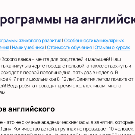
рограммы на английс
|
ограммы языкового развития
Особенности каникулярных
|
|
|
ения
Наши учебники
Стоимость обучения
Отзывы о курсах
йского языка – мечта для родителей и малышей! Наш
ь каникулы в черте города с пользой, а также отдохнуть и
роходят в первой половине дня, пять раз в неделю. В
ков 4-7 лет и школьников 8-12 лет. Занятия летом помогают
зей! Ведь ребята проводят время с коллективом, много
ем.
ов английского
е - это не скучные академические часы, а занятия, которы
21 дня. Количество детей в группах не превышает 10 челове