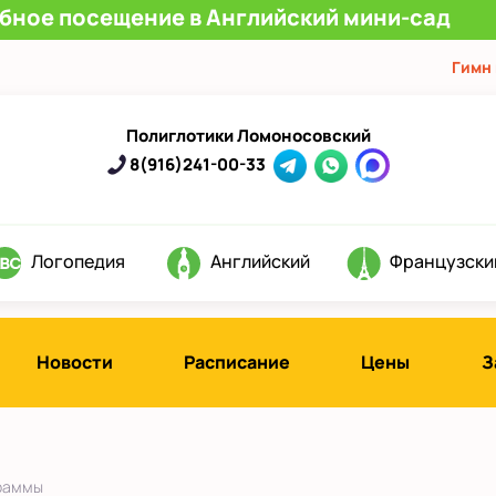
обное посещение в Английский мини-сад
Гимн
Полиглотики Ломоносовский
8(916)241-00-33
Логопедия
Английский
Французски
Новости
Расписание
Цены
З
раммы