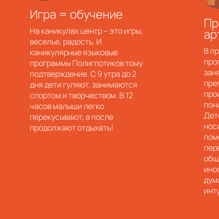
Игра = обучение
Пр
На каникулах центр – это игры,
ар
веселье, радость. И
В п
каникулярные языковые
про
программы Полиглотиков тому
зан
подтверждение. С 9 утра до 2
пре
дня дети гуляют, занимаются
про
спортом и творчеством. В 12
пон
часов малыши легко
Дет
перекусывают, а после
нос
продолжают отдыхать!
пом
пер
общ
ино
дум
инт