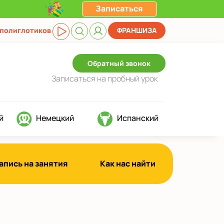
Записаться
 полиглотиков
ФРАНШИЗА
Обратный звонок
Записаться
на пробный урок
й
Немецкий
Испанский
апись на занятия
Как нас найти