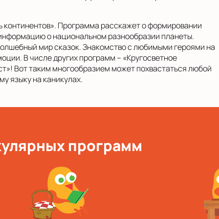
ь континентов». Программа расскажет о формировании
 информацию о национальном разнообразии планеты.
волшебный мир сказок. Знакомство с любимыми героями на
оции. В числе других программ – «Кругосветное
ест»! Вот таким многообразием может похвастаться любой
у языку на каникулах.
кулярных программ