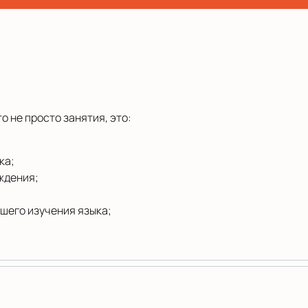
 не просто занятия, это:
ка;
ждения;
;
шего изучения языка;