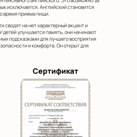
интенсивного английского. Это возможно за
язык исключается. Английский становится
о время приема пищи.
и сводят на нет характерный акцент и
У детей улучшается память, они начинают
гими подсказками для лучшего восприятия
зопасности и комфорта. Он открыт для
Сертификат