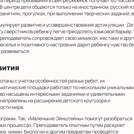
а период пребывания в Центре ребенок получает 60 часов 
 В центре дети общаются только на иностранном, русский 
анятиях, прогулках, при выполнении творческих заданий, в
мулирует развитие и усовершенствование артикуляции. Дет
у сверстников ребенку легче преодолеть языковой барьер. 
Преподаватель сопровождает свою мимикой, жестами и дру
еселья и позитивного настроения дарит ребенку чувство бе
 развиваться.
вития
отаны с учетом особенностей разных ребят, их
Тематические площадки работают по нескольким уникальным
ово насыщены интересными заданиями и удивительными
направлены на расширение детского кругозора и
ости мира.
ограмм. Так, «Маленькие Эйнштейны» помогут разобраться
ных процессах. Преподаватель опытным путем раскроет
ике, химии, биологии и другим предметам проводятся