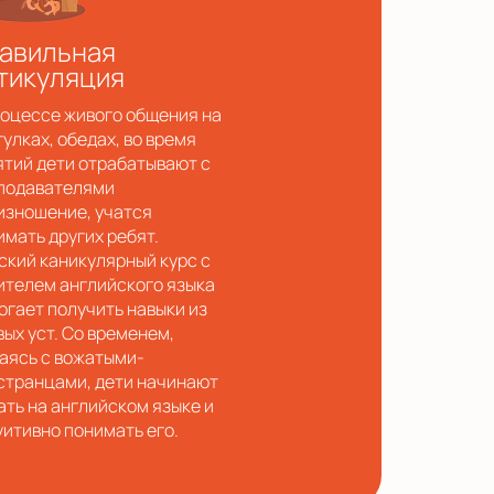
авильная
тикуляция
роцессе живого общения на
гулках, обедах, во время
ятий дети отрабатывают с
подавателями
изношение, учатся
имать других ребят.
ский каникулярный курс с
ителем английского языка
огает получить навыки из
вых уст. Со временем,
аясь с вожатыми-
странцами, дети начинают
ать на английском языке и
уитивно понимать его.