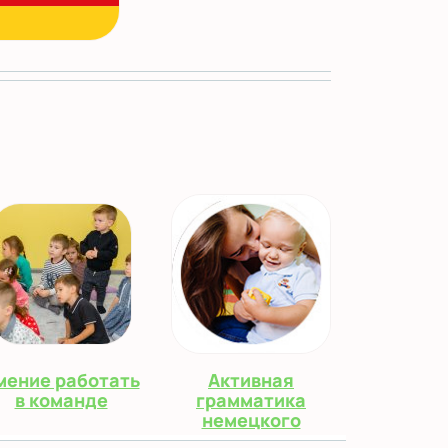
мение работать
Активная
в команде
грамматика
немецкого