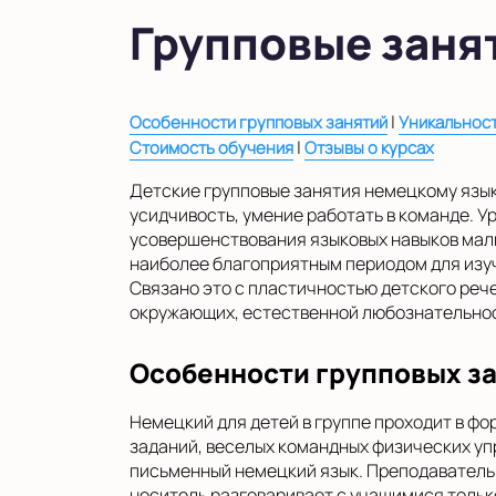
в Московской области
Групповые заня
Показать на карте
Выбрать другой город
|
Особенности групповых занятий
Уникальност
|
Стоимость обучения
Отзывы о курсах
Детские групповые занятия немецкому язык
усидчивость, умение работать в команде. У
усовершенствования языковых навыков мал
наиболее благоприятным периодом для изуч
Связано это с пластичностью детского реч
окружающих, естественной любознательнос
Особенности групповых з
Немецкий для детей в группе проходит в ф
заданий, веселых командных физических уп
письменный немецкий язык. Преподаватель 
носитель разговаривает с учащимися только