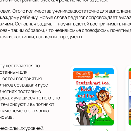
ловек. Этого количества учеников достаточно для выполнен
каждому ребенку. Новые слова педагог сопровождает выр
иями. Основная задача — научить детей воспринимать инос
ован таким образом, что незнакомые словоформы понятны д
точки, картинки, наглядные предметы.
осуществляется по
ботанным для
нностей восприятия
тиков создавали курс
занятиях постоянно
роках учащиеся то поют, то
затем рисуют и выполняют
рамме немецкого языка
исьма.
нескольких уровней.