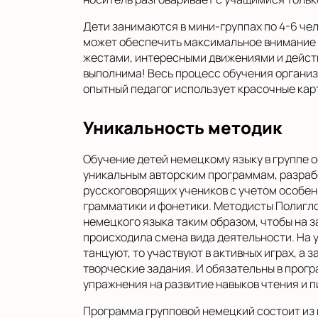
Дети занимаются в мини-группах по 4-6 че
может обеспечить максимальное внимание 
жестами, интересными движениями и действ
выполнима! Весь процесс обучения организ
опытный педагог использует красочные кар
Уникальность методик
Обучение детей немецкому языку в группе 
уникальным авторским программам, разра
русскоговорящих учеников с учетом особе
грамматики и фонетики. Методисты Полигло
немецкого языка таким образом, чтобы на 
происходила смена вида деятельности. На у
танцуют, то участвуют в активных играх, а 
творческие задания. И обязательны в прог
упражнения на развитие навыков чтения и п
Программа групповой немецкий состоит из 