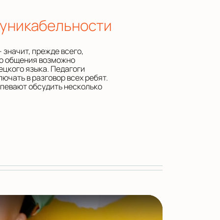
муникабельности
 значит, прежде всего,
го общения возможно
цкого языка. Педагоги
ючать в разговор всех ребят.
спевают обсудить несколько