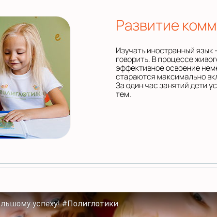
Развитие ком
Изучать иностранный язык –
говорить. В процессе живо
эффективное освоение неме
стараются максимально вкл
За один час занятий дети у
тем.
ольшому успеху! #Полиглотики