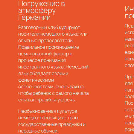
Погружение в
Ин
атмосферу
по
Германии
Пед
Разговорный клуб курируют
исп
носители немецкого языка или
нем
опытные преподаватели.
все
Правильное произношение
еди
немаловажный фактор в
пон
процессе понимания
сло
иностранного языка. Немецкий
язык обладает своими
Пре
фонетическими
для
особенностями, очень важно,
наг
чтобы ребенок с самого начала
кар
слышал правильную речь.
Пос
ост
Необыкновенная культура
учи
немецко-говорящих стран,
нов
государственные праздники и
пон
народные обычаи,