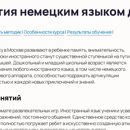
тия немецким языком 
|
|
|
ь методик
Особенности курса
Результаты обучения
у в Москве развивают в ребенке память, внимательность,
роки иностранного станут существенной ступенькой на пути
ышей. Дошкольный и младший школьный возраст является
ения любого иностранного языка, в том числе немецкого.
евого аппарата, способностью подражать артикуляции
тью и жаждой новых приключений и знаний.
анятий
ормате развлекательных игр. Иностранный язык ученики усв
ражнений, постоянного общения. Единственное средство ко
полностью погружает ребят в искусственно созданную атм
 на иностранном, русская речь не используется.