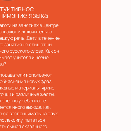
туитивное
нимание языка
агоги на занятиях в центре
ользуют исключительно
ецкую речь. Дети в течение
го занятия не слышат ни
ного русского слова. Как он
имает учителя и новые
ва?
подаватели используют
 объяснения новых фраз
лядные материалы, яркие
точки и различные жесты.
тепенно у ребенка не
ается иного выхода, как
ться воспринимать на слух
ую лексику, пытаться
ять смысл сказанного.