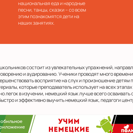
национальная еда и народные
песни, танцы, сказки – со всем
этим познакомятся дети на
наших занятиях.
школьников состоит из увлекательных упражнений, направл
оворению и аудированию. Ученики проводят много времени 
ршенствовать восприятие на слух и произношение детям п
риалы, которые преподаватель использует на всех этапах 
о легок в изучении, немецкий язык лучше всего осваивать 
 быстро и эффективно выучить немецкий язык, педагоги цен