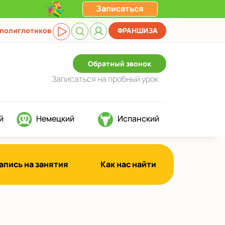
Записаться
 полиглотиков
ФРАНШИЗА
Обратный звонок
Записаться
на пробный урок
й
Немецкий
Испанский
апись на занятия
Как нас найти