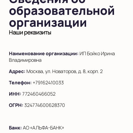
образовательной
в Южном Бутово
организации
во Внуково
на Беломорской
Наши реквизиты
на Домодедовской
Наименование организации:
ИП Бойко Ирина
на Коломенской
Владимировна
в Московской
области
Адрес:
Москва, ул. Новаторов, д. 8, корп. 2
Телефон:
+79162410033
Показать на карте
ИНН:
772460466052
Выбрать другой город
ОГРН:
324774600628370
Банк:
АО «АЛЬФА-БАНК»