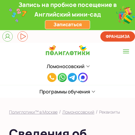
Запись на пробное посещение в
Английский мини-сад
Записаться
ФРАНШИЗА
Ломоносовский
Выберите центр
8(916)241-
Верхние Лихоборы
00-
ЖК Прокшино
Программы обучения
33
Ломоносовский
/
/
Полиглотики™ в Москве
Ломоносовский
Реквизиты
Фили
Сведения об
Якиманка